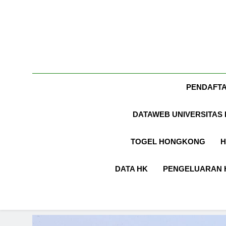
PENDAFT
DATAWEB UNIVERSITAS 
TOGEL HONGKONG
H
DATA HK
PENGELUARAN 