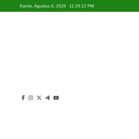
Skip
Kamis, Agustus 6, 2026
11:29:14 PM
to
content