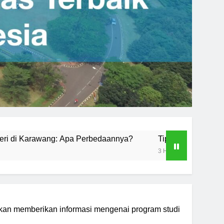
rbedaannya?
Tips Memilih Universitas di Karawang yang 
3 Hari Ago
 akan memberikan informasi mengenai program studi