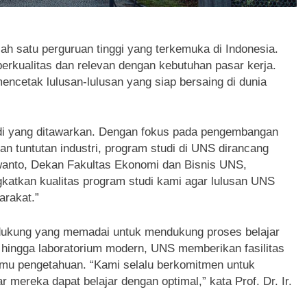
h satu perguruan tinggi yang terkemuka di Indonesia.
rkualitas dan relevan dengan kebutuhan pasar kerja.
encetak lulusan-lulusan yang siap bersaing di dunia
di yang ditawarkan. Dengan fokus pada pengembangan
n tuntutan industri, program studi di UNS dirancang
wanto, Dekan Fakultas Ekonomi dan Bisnis UNS,
katkan kualitas program studi kami agar lulusan UNS
arakat.”
endukung yang memadai untuk mendukung proses belajar
 hingga laboratorium modern, UNS memberikan fasilitas
lmu pengetahuan. “Kami selalu berkomitmen untuk
 mereka dapat belajar dengan optimal,” kata Prof. Dr. Ir.