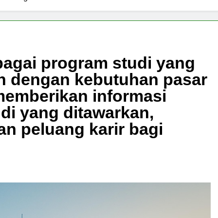
agai program studi yang
an dengan kebutuhan pasar
n memberikan informasi
di yang ditawarkan,
an peluang karir bagi