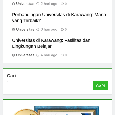
Universitas
2 hari ago
0
Perbandingan Universitas di Karawang: Mana
yang Terbaik?
Universitas
3 hari ago
0
Universitas di Karawang: Fasilitas dan
Lingkungan Belajar
Universitas
4 hari ago
0
Cari
CARI