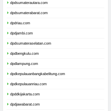
dpdsumaterautara.com
dpdsumaterabarat.com
dpdriau.com
dpdjambi.com
dpdsumateraselatan.com
dpdbengkulu.com
dpdlampung.com
dpdkepulauanbangkabelitung.com
dpdkepulauanriau.com
dpddkijakarta.com
dpdjawabarat.com