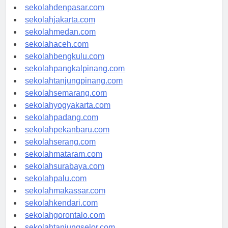
sekolahbandung.com
sekolahdenpasar.com
sekolahjakarta.com
sekolahmedan.com
sekolahaceh.com
sekolahbengkulu.com
sekolahpangkalpinang.com
sekolahtanjungpinang.com
sekolahsemarang.com
sekolahyogyakarta.com
sekolahpadang.com
sekolahpekanbaru.com
sekolahserang.com
sekolahmataram.com
sekolahsurabaya.com
sekolahpalu.com
sekolahmakassar.com
sekolahkendari.com
sekolahgorontalo.com