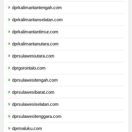
dprkalimantanbarat.com
dprkalimantantengah.com
dprkalimantanselatan.com
dprkalimantantimur.com
dprkalimantanutara.com
dprsulawesiutara.com
dprgorontalo.com
dprsulawesitengah.com
dprsulawesibarat.com
dprsulawesiselatan.com
dprsulawesitenggara.com