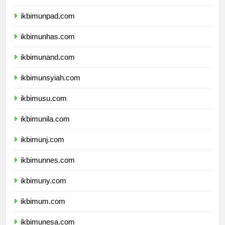
ikbimundip.com
ikbimunpad.com
ikbimunhas.com
ikbimunand.com
ikbimunsyiah.com
ikbimusu.com
ikbimunila.com
ikbimunj.com
ikbimunnes.com
ikbimuny.com
ikbimum.com