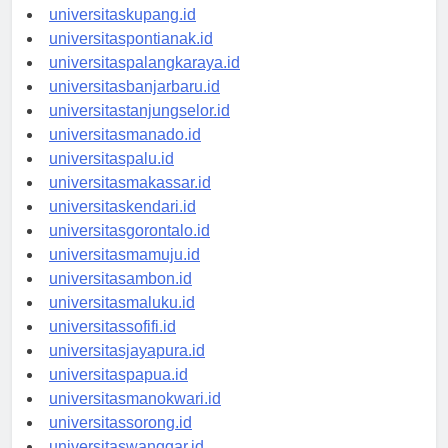
universitasdenpasar.id
universitaskupang.id
universitaspontianak.id
universitaspalangkaraya.id
universitasbanjarbaru.id
universitastanjungselor.id
universitasmanado.id
universitaspalu.id
universitasmakassar.id
universitaskendari.id
universitasgorontalo.id
universitasmamuju.id
universitasambon.id
universitasmaluku.id
universitassofifi.id
universitasjayapura.id
universitaspapua.id
universitasmanokwari.id
universitassorong.id