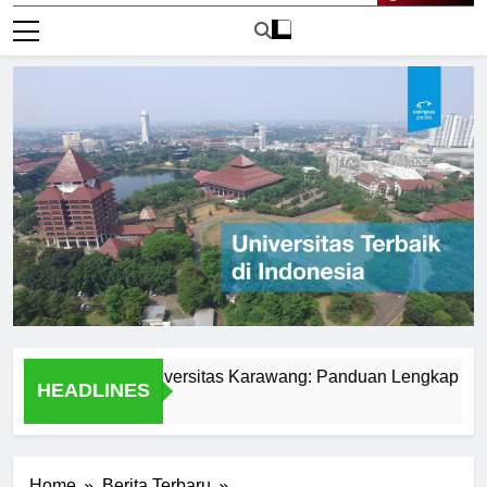
Live Now
asiswa di Universitas Karawang: Panduan Lengkap
Alu
HEADLINES
2 Ha