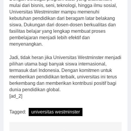
Dengan berbagai program studi yang ditawarkan,
mulai dari bisnis, seni, teknologi, hingga ilmu sosial,
Universitas Westminster mampu memenuhi
kebutuhan pendidikan dari beragam latar belakang
siswa. Dukungan dari dosen-dosen berkualitas dan
fasilitas belajar yang lengkap membuat proses
pembelajaran menjadi lebih efektif dan
menyenangkan.
Jadi, tidak heran jika Universitas Westminster menjadi
pilihan utama bagi banyak siswa internasional,
termasuk dari Indonesia. Dengan komitmen untuk
memberikan pendidikan terbaik, universitas ini terus
berkembang dan memberikan kontribusi positif bagi
dunia pendidikan global.
[ad_2]
Tagged:
universitas westminster