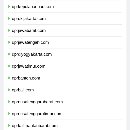
dprkepulauanriau.com
dprdkijakarta.com
dprjawabarat.com
dprjawatengah.com
dprdiyogyakarta.com
dprjawatimur.com
dprbanten.com
dprbali.com
dprnusatenggarabarat.com
dprnusatenggaratimur.com