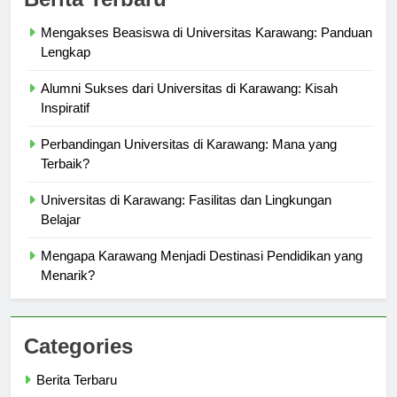
Berita Terbaru
Mengakses Beasiswa di Universitas Karawang: Panduan
Lengkap
Alumni Sukses dari Universitas di Karawang: Kisah
Inspiratif
Perbandingan Universitas di Karawang: Mana yang
Terbaik?
Universitas di Karawang: Fasilitas dan Lingkungan
Belajar
Mengapa Karawang Menjadi Destinasi Pendidikan yang
Menarik?
Categories
Berita Terbaru