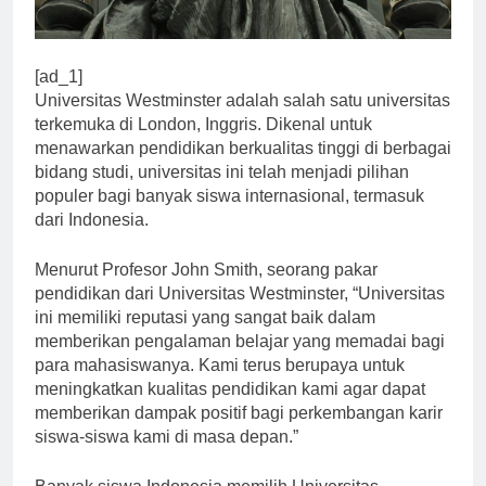
[ad_1]
Universitas Westminster adalah salah satu universitas
terkemuka di London, Inggris. Dikenal untuk
menawarkan pendidikan berkualitas tinggi di berbagai
bidang studi, universitas ini telah menjadi pilihan
populer bagi banyak siswa internasional, termasuk
dari Indonesia.
Menurut Profesor John Smith, seorang pakar
pendidikan dari Universitas Westminster, “Universitas
ini memiliki reputasi yang sangat baik dalam
memberikan pengalaman belajar yang memadai bagi
para mahasiswanya. Kami terus berupaya untuk
meningkatkan kualitas pendidikan kami agar dapat
memberikan dampak positif bagi perkembangan karir
siswa-siswa kami di masa depan.”