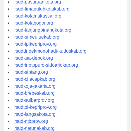
rsucnd-acehbaratkab.org
rsud-pasuruankota.org
rsud-limapuluhkotakab.org
rsud-kotamakassar.org
rsud-kotabogor.org
rsud-tanjungpinangkota.org
rsud-simeuluekab.org
rsud-tpikepriprov.org
rsuddrloekmonohadi-kuduskab.org
rsudksa-depok.org
rsudrtnotopuro-sidoarjokab.org
rsud-sintang.org
rsud-cilacapkab.org
rsudkoja-jakarta.org
rsud-brebeskab.org
rsud-sulbarprov.org
rsudtpi-kepriprov.org
rsud-langsakota.org
rsud-ntbprov.org