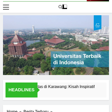
Live Now
dari Universitas di Karawang: Kisah Inspiratif
Perbandin
HEADLINES
1 Hari Ago