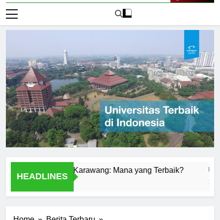
Live Now
Universitas di Karawang: Mana yang Terbaik?
Universita
HEADLINES
1 Hari Ago