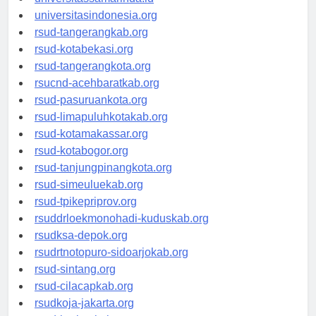
universitassamarinda.id
universitasindonesia.org
rsud-tangerangkab.org
rsud-kotabekasi.org
rsud-tangerangkota.org
rsucnd-acehbaratkab.org
rsud-pasuruankota.org
rsud-limapuluhkotakab.org
rsud-kotamakassar.org
rsud-kotabogor.org
rsud-tanjungpinangkota.org
rsud-simeuluekab.org
rsud-tpikepriprov.org
rsuddrloekmonohadi-kuduskab.org
rsudksa-depok.org
rsudrtnotopuro-sidoarjokab.org
rsud-sintang.org
rsud-cilacapkab.org
rsudkoja-jakarta.org