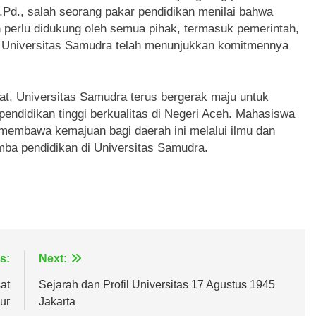
, M.Pd., salah seorang pakar pendidikan menilai bahwa
ah perlu didukung oleh semua pihak, termasuk pemerintah,
i. Universitas Samudra telah menunjukkan komitmennya
at, Universitas Samudra terus bergerak maju untuk
ndidikan tinggi berkualitas di Negeri Aceh. Mahasiswa
membawa kemajuan bagi daerah ini melalui ilmu dan
ba pendidikan di Universitas Samudra.
s:
Next:
at
Sejarah dan Profil Universitas 17 Agustus 1945
ur
Jakarta