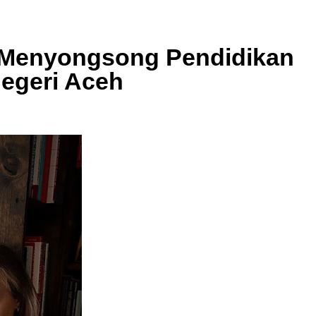
 Menyongsong Pendidikan
Negeri Aceh