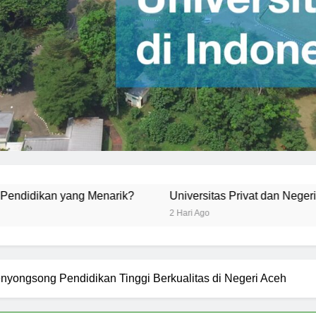
k?
Universitas Privat dan Negeri di Karawang: Apa Perb
2 Hari Ago
nyongsong Pendidikan Tinggi Berkualitas di Negeri Aceh