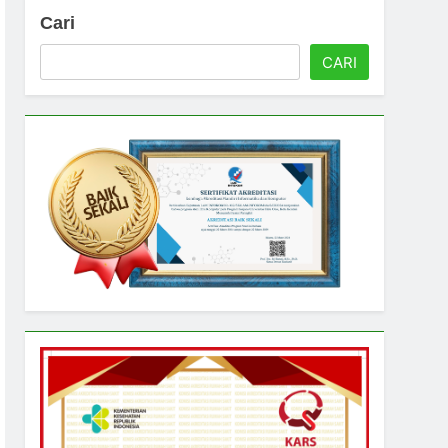
Cari
CARI