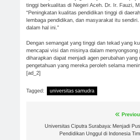
tinggi berkualitas di Negeri Aceh. Dr. Ir. Fauzi
“Peningkatan kualitas pendidikan tinggi di daer
lembaga pendidikan, dan masyarakat itu sendir
dalam hal ini.”
Dengan semangat yang tinggi dan tekad yang ku
mencapai visi dan misinya dalam menyongsong pe
diharapkan dapat menjadi agen perubahan yang 
pengetahuan yang mereka peroleh selama menim
[ad_2]
Tagged:
universitas samudra
Navigasi
Previou
pos
Universitas Ciputra Surabaya: Menjadi Pus
Pendidikan Unggul di Indonesia Tim