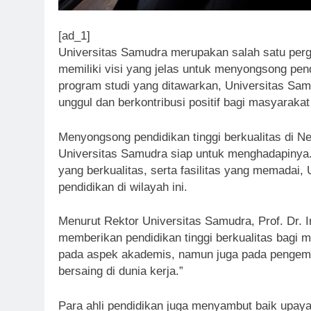
[ad_1]
Universitas Samudra merupakan salah satu pergur
memiliki visi yang jelas untuk menyongsong pendi
program studi yang ditawarkan, Universitas Sa
unggul dan berkontribusi positif bagi masyarakat
Menyongsong pendidikan tinggi berkualitas di N
Universitas Samudra siap untuk menghadapinya.
yang berkualitas, serta fasilitas yang memadai
pendidikan di wilayah ini.
Menurut Rektor Universitas Samudra, Prof. Dr. I
memberikan pendidikan tinggi berkualitas bagi 
pada aspek akademis, namun juga pada pengemba
bersaing di dunia kerja.”
Para ahli pendidikan juga menyambut baik upa