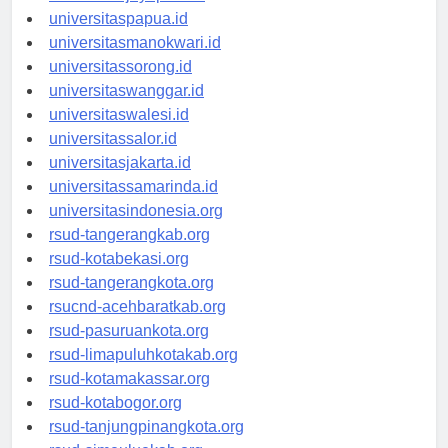
universitasjayapura.id
universitaspapua.id
universitasmanokwari.id
universitassorong.id
universitaswanggar.id
universitaswalesi.id
universitassalor.id
universitasjakarta.id
universitassamarinda.id
universitasindonesia.org
rsud-tangerangkab.org
rsud-kotabekasi.org
rsud-tangerangkota.org
rsucnd-acehbaratkab.org
rsud-pasuruankota.org
rsud-limapuluhkotakab.org
rsud-kotamakassar.org
rsud-kotabogor.org
rsud-tanjungpinangkota.org