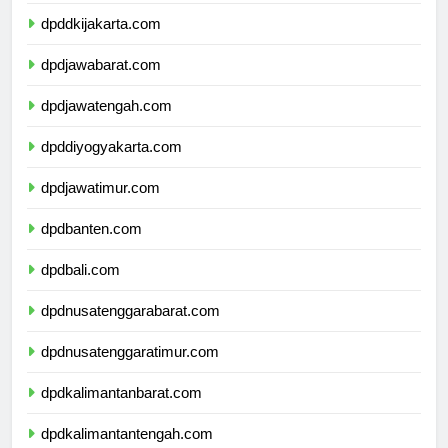
dpdkepulauanriau.com
dpddkijakarta.com
dpdjawabarat.com
dpdjawatengah.com
dpddiyogyakarta.com
dpdjawatimur.com
dpdbanten.com
dpdbali.com
dpdnusatenggarabarat.com
dpdnusatenggaratimur.com
dpdkalimantanbarat.com