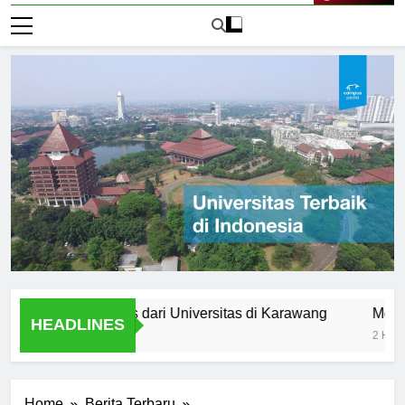
Live Now
 Setelah Lulus dari Universitas di Karawang
Mengakses 
HEADLINES
2 Hari Ago