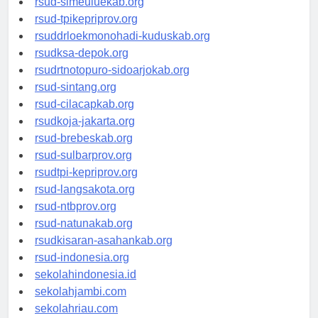
rsud-simeuluekab.org
rsud-tpikepriprov.org
rsuddrloekmonohadi-kuduskab.org
rsudksa-depok.org
rsudrtnotopuro-sidoarjokab.org
rsud-sintang.org
rsud-cilacapkab.org
rsudkoja-jakarta.org
rsud-brebeskab.org
rsud-sulbarprov.org
rsudtpi-kepriprov.org
rsud-langsakota.org
rsud-ntbprov.org
rsud-natunakab.org
rsudkisaran-asahankab.org
rsud-indonesia.org
sekolahindonesia.id
sekolahjambi.com