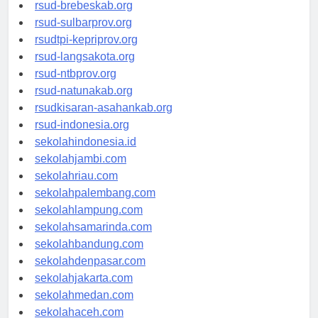
rsudkoja-jakarta.org
rsud-brebeskab.org
rsud-sulbarprov.org
rsudtpi-kepriprov.org
rsud-langsakota.org
rsud-ntbprov.org
rsud-natunakab.org
rsudkisaran-asahankab.org
rsud-indonesia.org
sekolahindonesia.id
sekolahjambi.com
sekolahriau.com
sekolahpalembang.com
sekolahlampung.com
sekolahsamarinda.com
sekolahbandung.com
sekolahdenpasar.com
sekolahjakarta.com
sekolahmedan.com