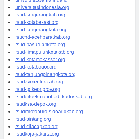
universitassamarinda.id
universitasindonesia.org
rsud-tangerangkab.org
rsud-kotabekasi.org
rsud-tangerangkota.org
rsucnd-acehbaratkab.org
rsud-pasuruankota.org
rsud-limapuluhkotakab.org
rsud-kotamakassar.org
rsud-kotabogor.org
rsud-tanjungpinangkota.org
rsud-simeuluekab.org
rsud-tpikepriprov.org
rsuddrloekmonohadi-kuduskab.org
rsudksa-depok.org
rsudrtnotopuro-sidoarjokab.org
rsud-sintang.org
rsud-cilacapkab.org