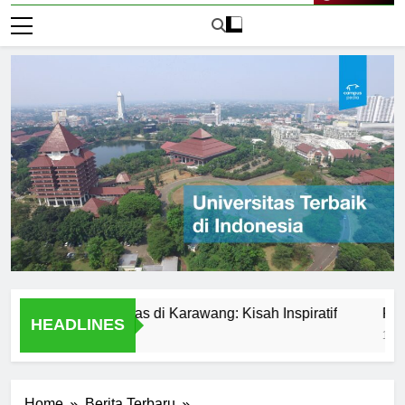
Live Now
dari Universitas di Karawang: Kisah Inspiratif
Perbandin
HEADLINES
1 Hari Ago