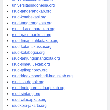
universitassamarinda.id
universitasindonesia.org
rsud-tangerangkab.org
rsud-kotabekasi.org
rsud-tangerangkota.org
rsucnd-acehbaratkab.org
rsud-pasuruankota.org
rsud-limapuluhkotakab.org
rsud-kotamakassar.org
rsud-kotabogor.org
rsud-tanjungpinangkota.org
rsud-simeuluekab.org
rsud-tpikepriprov.org
rsuddrloekmonohadi-kuduskab.org
rsudksa-depok.org
rsudrtnotopuro-sidoarjokab.org
rsud-sintang.org
rsud-cilacapkab.org
rsudkoja-jakarta.org