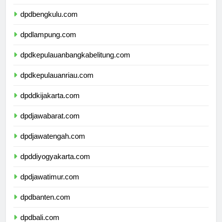
dpdsumateraselatan.com
dpdbengkulu.com
dpdlampung.com
dpdkepulauanbangkabelitung.com
dpdkepulauanriau.com
dpddkijakarta.com
dpdjawabarat.com
dpdjawatengah.com
dpddiyogyakarta.com
dpdjawatimur.com
dpdbanten.com