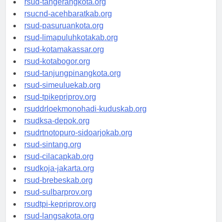
rsud-tangerangkota.org
rsucnd-acehbaratkab.org
rsud-pasuruankota.org
rsud-limapuluhkotakab.org
rsud-kotamakassar.org
rsud-kotabogor.org
rsud-tanjungpinangkota.org
rsud-simeuluekab.org
rsud-tpikepriprov.org
rsuddrloekmonohadi-kuduskab.org
rsudksa-depok.org
rsudrtnotopuro-sidoarjokab.org
rsud-sintang.org
rsud-cilacapkab.org
rsudkoja-jakarta.org
rsud-brebeskab.org
rsud-sulbarprov.org
rsudtpi-kepriprov.org