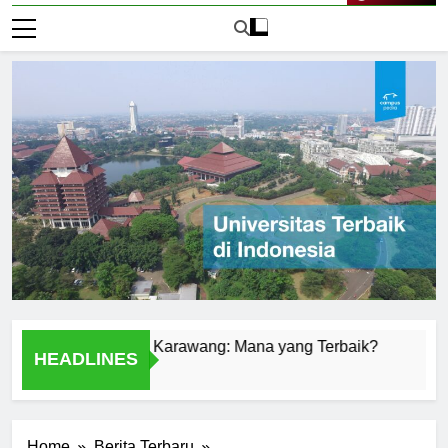
Live Now
Universitas di Karawang: Mana yang Terbaik?
Universit
HEADLINES
1 Hari Ago