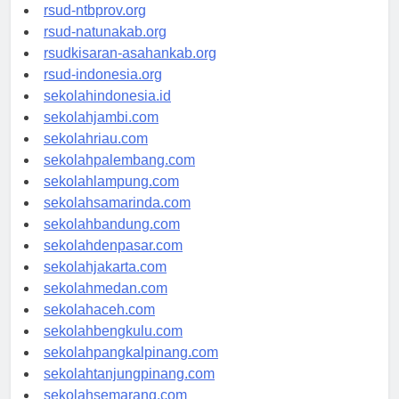
rsud-langsakota.org
rsud-ntbprov.org
rsud-natunakab.org
rsudkisaran-asahankab.org
rsud-indonesia.org
sekolahindonesia.id
sekolahjambi.com
sekolahriau.com
sekolahpalembang.com
sekolahlampung.com
sekolahsamarinda.com
sekolahbandung.com
sekolahdenpasar.com
sekolahjakarta.com
sekolahmedan.com
sekolahaceh.com
sekolahbengkulu.com
sekolahpangkalpinang.com
sekolahtanjungpinang.com