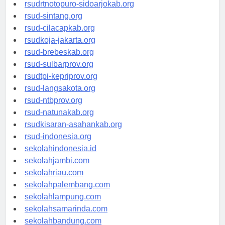
rsudksa-depok.org
rsudrtnotopuro-sidoarjokab.org
rsud-sintang.org
rsud-cilacapkab.org
rsudkoja-jakarta.org
rsud-brebeskab.org
rsud-sulbarprov.org
rsudtpi-kepriprov.org
rsud-langsakota.org
rsud-ntbprov.org
rsud-natunakab.org
rsudkisaran-asahankab.org
rsud-indonesia.org
sekolahindonesia.id
sekolahjambi.com
sekolahriau.com
sekolahpalembang.com
sekolahlampung.com
sekolahsamarinda.com