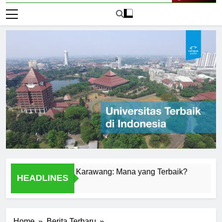
Live Now
Universitas di Karawang: Mana yang Terbaik?
Universit
HEADLINES
2 Hari Ago