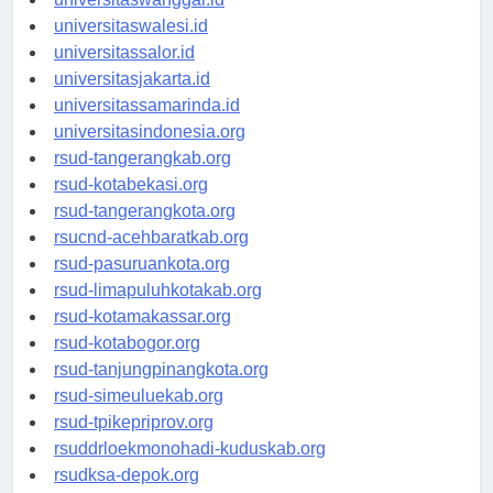
universitaswanggar.id
universitaswalesi.id
universitassalor.id
universitasjakarta.id
universitassamarinda.id
universitasindonesia.org
rsud-tangerangkab.org
rsud-kotabekasi.org
rsud-tangerangkota.org
rsucnd-acehbaratkab.org
rsud-pasuruankota.org
rsud-limapuluhkotakab.org
rsud-kotamakassar.org
rsud-kotabogor.org
rsud-tanjungpinangkota.org
rsud-simeuluekab.org
rsud-tpikepriprov.org
rsuddrloekmonohadi-kuduskab.org