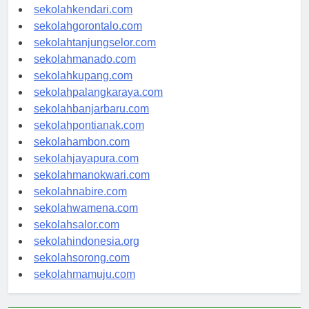
sekolahmakassar.com
sekolahkendari.com
sekolahgorontalo.com
sekolahtanjungselor.com
sekolahmanado.com
sekolahkupang.com
sekolahpalangkaraya.com
sekolahbanjarbaru.com
sekolahpontianak.com
sekolahambon.com
sekolahjayapura.com
sekolahmanokwari.com
sekolahnabire.com
sekolahwamena.com
sekolahsalor.com
sekolahindonesia.org
sekolahsorong.com
sekolahmamuju.com