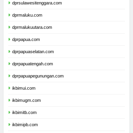
dprsulawesitenggara.com
dprmaluku.com
dprmalukuutara.com
dprpapua.com
dprpapuaselatan.com
dprpapuatengah.com
dprpapuapegunungan.com
ikbimui.com
ikbimugm.com
ikbimitb.com
ikbimipb.com