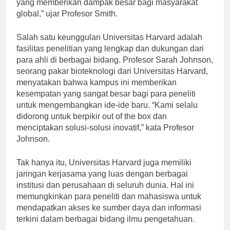
telah menghasilkan banyak penemuan dan inovasi
yang memberikan dampak besar bagi masyarakat
global,” ujar Profesor Smith.
Salah satu keunggulan Universitas Harvard adalah
fasilitas penelitian yang lengkap dan dukungan dari
para ahli di berbagai bidang. Profesor Sarah Johnson,
seorang pakar bioteknologi dari Universitas Harvard,
menyatakan bahwa kampus ini memberikan
kesempatan yang sangat besar bagi para peneliti
untuk mengembangkan ide-ide baru. “Kami selalu
didorong untuk berpikir out of the box dan
menciptakan solusi-solusi inovatif,” kata Profesor
Johnson.
Tak hanya itu, Universitas Harvard juga memiliki
jaringan kerjasama yang luas dengan berbagai
institusi dan perusahaan di seluruh dunia. Hal ini
memungkinkan para peneliti dan mahasiswa untuk
mendapatkan akses ke sumber daya dan informasi
terkini dalam berbagai bidang ilmu pengetahuan.