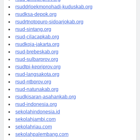
rsud-tpikepriprov.org
rsuddrloekmonohadi-kuduskab.org
rsudksa-depok.org
rsudrtnotopuro-sidoarjokab.org
rsud-sintang.org
rsud-cilacapkab.org
rsudkoja-jakarta.org
rsud-brebeskab.org
rsud-sulbarprov.org
rsudtpi-kepriprov.org
rsud-langsakota.org
rsud-ntbprov.org
rsud-natunakab.org
rsudkisaran-asahankab.org
rsud-indonesia.org
sekolahindonesia.id
sekolahjambi.com
sekolahriau.com
sekolahpalembang.com