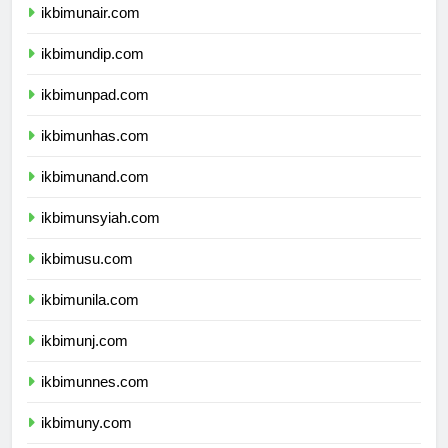
ikbimunair.com
ikbimundip.com
ikbimunpad.com
ikbimunhas.com
ikbimunand.com
ikbimunsyiah.com
ikbimusu.com
ikbimunila.com
ikbimunj.com
ikbimunnes.com
ikbimuny.com