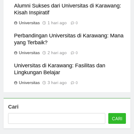
Alumni Sukses dari Universitas di Karawang:
Kisah Inspiratif
Universitas
1 hari ago
0
Perbandingan Universitas di Karawang: Mana
yang Terbaik?
Universitas
2 hari ago
0
Universitas di Karawang: Fasilitas dan
Lingkungan Belajar
Universitas
3 hari ago
0
Cari
CARI