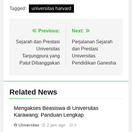
Tagged:
universitas harvard
Navigasi
Previous:
Next:
pos
Sejarah dan Prestasi
Perjalanan Sejarah
Universitas
dan Prestasi
Tanjungpura yang
Universitas
Patut Dibanggakan
Pendidikan Ganesha
Related News
Mengakses Beasiswa di Universitas
Karawang: Panduan Lengkap
Universitas
2 jam ago
0