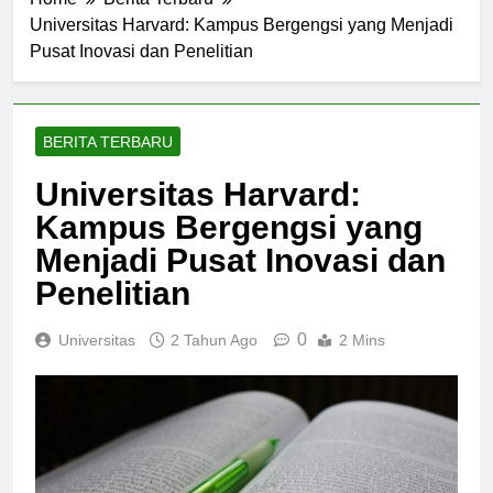
Home
Berita Terbaru
Universitas Harvard: Kampus Bergengsi yang Menjadi
Pusat Inovasi dan Penelitian
BERITA TERBARU
Universitas Harvard:
Kampus Bergengsi yang
Menjadi Pusat Inovasi dan
Penelitian
0
Universitas
2 Tahun Ago
2 Mins