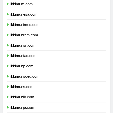
ikbimum.com
ikbimunesa.com
ikbimunimed.com
ikbimunram.com
ikbimunsri.com
ikbimuntad.com
ikbimunp.com
ikbimunsoed.com
ikbimuns.com
ikbimunib.com
ikbimunja.com