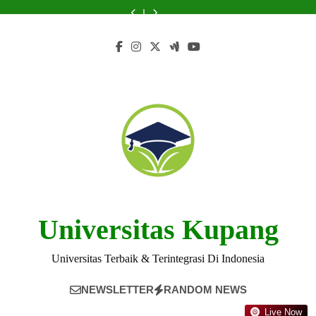
Skip
Fasilitas
Universitas
Universitas
Karawang:
Fasilitas
Universitas
Universitas
di
Karawang:
dan
Karawang:
di
Mana
dan
Karawang:
di
Karawang:
Fasilitas
to
Lingkungan
Panduan
Karawang:
yang
Lingkungan
Panduan
Karawang:
Mana
dan
content
Belajar
Lengkap
Kisah
Terbaik?
Belajar
Lengkap
Kisah
yang
Lingkungan
Inspiratif
Inspiratif
Terbaik?
Belajar
Universitas Kupang
Universitas Terbaik & Terintegrasi Di Indonesia
NEWSLETTER
RANDOM NEWS