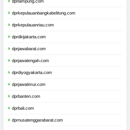
dprlampung.com
dprkepulauanbangkabelitung.com
dprkepulauanriau.com
dprdkijakarta.com
dprjawabarat.com
dprjawatengah.com
dprdiyogyakarta.com
dprjawatimur.com
dprbanten.com
dprbali.com
dprnusatenggarabarat.com