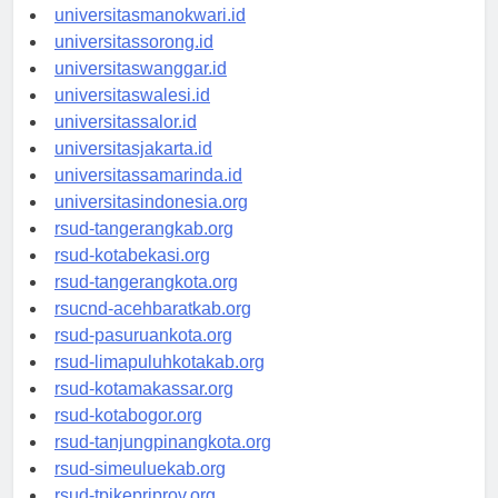
universitaspapua.id
universitasmanokwari.id
universitassorong.id
universitaswanggar.id
universitaswalesi.id
universitassalor.id
universitasjakarta.id
universitassamarinda.id
universitasindonesia.org
rsud-tangerangkab.org
rsud-kotabekasi.org
rsud-tangerangkota.org
rsucnd-acehbaratkab.org
rsud-pasuruankota.org
rsud-limapuluhkotakab.org
rsud-kotamakassar.org
rsud-kotabogor.org
rsud-tanjungpinangkota.org
rsud-simeuluekab.org