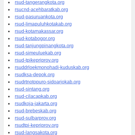
rsud-kotabekasi.org
rsud-tangerangkota.org
rsucnd-acehbaratkab.org
rsud-pasuruankota.org
rsud-limapuluhkotakab.org
rsud-kotamakassar.org
rsud-kotabogor.org
rsud-tanjungpinangkota.org
rsud-simeuluekab.org
rsud-tpikepriprov.org
rsuddrloekmonohadi-kuduskab.org
rsudksa-depok.org
rsudrtnotopuro-sidoarjokab.org
rsud-sintang.org
rsud-cilacapkab.org
rsudkoja-jakarta.org
rsud-brebeskab.org
rsud-sulbarprov.org
rsudtpi-kepriprov.org