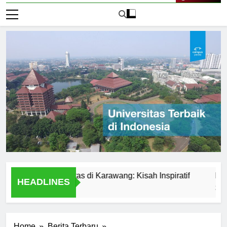
Live Now
dari Universitas di Karawang: Kisah Inspiratif
Perbandin
HEADLINES
2 Hari Ago