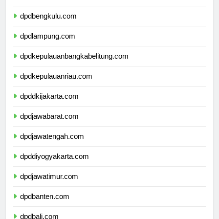
dpdsumateraselatan.com
dpdbengkulu.com
dpdlampung.com
dpdkepulauanbangkabelitung.com
dpdkepulauanriau.com
dpddkijakarta.com
dpdjawabarat.com
dpdjawatengah.com
dpddiyogyakarta.com
dpdjawatimur.com
dpdbanten.com