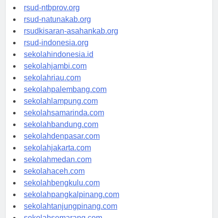
rsud-langsakota.org
rsud-ntbprov.org
rsud-natunakab.org
rsudkisaran-asahankab.org
rsud-indonesia.org
sekolahindonesia.id
sekolahjambi.com
sekolahriau.com
sekolahpalembang.com
sekolahlampung.com
sekolahsamarinda.com
sekolahbandung.com
sekolahdenpasar.com
sekolahjakarta.com
sekolahmedan.com
sekolahaceh.com
sekolahbengkulu.com
sekolahpangkalpinang.com
sekolahtanjungpinang.com