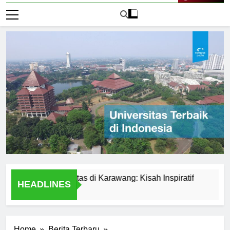
Live Now
dari Universitas di Karawang: Kisah Inspiratif
Perbandin
HEADLINES
1 Hari Ago