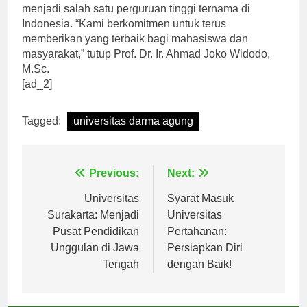
Darma Agung diharapkan dapat terus berkembang
menjadi salah satu perguruan tinggi ternama di
Indonesia. “Kami berkomitmen untuk terus
memberikan yang terbaik bagi mahasiswa dan
masyarakat,” tutup Prof. Dr. Ir. Ahmad Joko Widodo,
M.Sc.
[ad_2]
Tagged:
universitas darma agung
Navigasi
Previous:
Next:
pos
Universitas
Syarat Masuk
Surakarta: Menjadi
Universitas
Pusat Pendidikan
Pertahanan:
Unggulan di Jawa
Persiapkan Diri
Tengah
dengan Baik!