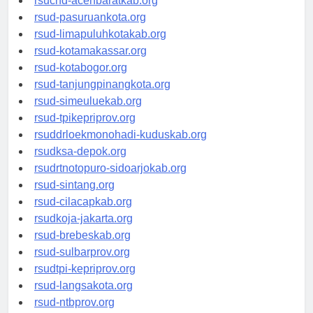
rsucnd-acehbaratkab.org
rsud-pasuruankota.org
rsud-limapuluhkotakab.org
rsud-kotamakassar.org
rsud-kotabogor.org
rsud-tanjungpinangkota.org
rsud-simeuluekab.org
rsud-tpikepriprov.org
rsuddrloekmonohadi-kuduskab.org
rsudksa-depok.org
rsudrtnotopuro-sidoarjokab.org
rsud-sintang.org
rsud-cilacapkab.org
rsudkoja-jakarta.org
rsud-brebeskab.org
rsud-sulbarprov.org
rsudtpi-kepriprov.org
rsud-langsakota.org