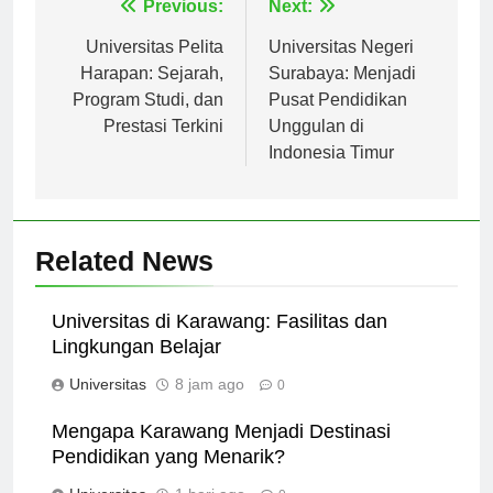
Navigasi
Previous:
Next:
pos
Universitas Pelita
Universitas Negeri
Harapan: Sejarah,
Surabaya: Menjadi
Program Studi, dan
Pusat Pendidikan
Prestasi Terkini
Unggulan di
Indonesia Timur
Related News
Universitas di Karawang: Fasilitas dan
Lingkungan Belajar
Universitas
8 jam ago
0
Mengapa Karawang Menjadi Destinasi
Pendidikan yang Menarik?