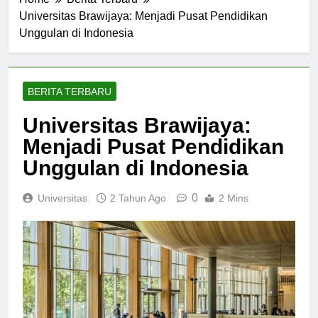
Home
Berita Terbaru
Universitas Brawijaya: Menjadi Pusat Pendidikan
Unggulan di Indonesia
BERITA TERBARU
Universitas Brawijaya:
Menjadi Pusat Pendidikan
Unggulan di Indonesia
0
Universitas
2 Tahun Ago
2 Mins