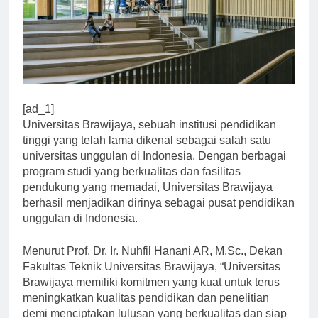
[ad_1]
Universitas Brawijaya, sebuah institusi pendidikan
tinggi yang telah lama dikenal sebagai salah satu
universitas unggulan di Indonesia. Dengan berbagai
program studi yang berkualitas dan fasilitas
pendukung yang memadai, Universitas Brawijaya
berhasil menjadikan dirinya sebagai pusat pendidikan
unggulan di Indonesia.
Menurut Prof. Dr. Ir. Nuhfil Hanani AR, M.Sc., Dekan
Fakultas Teknik Universitas Brawijaya, “Universitas
Brawijaya memiliki komitmen yang kuat untuk terus
meningkatkan kualitas pendidikan dan penelitian