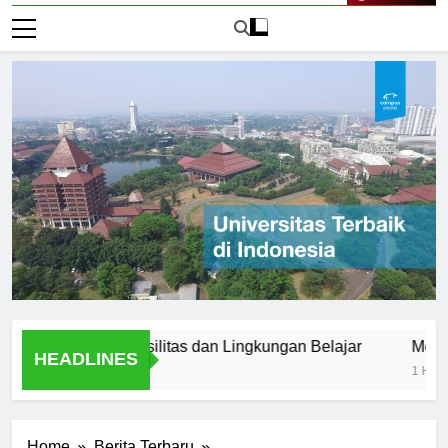
Live Now
i Karawang: Fasilitas dan Lingkungan Belajar
Mengapa Ka
HEADLINES
1 Hari Ago