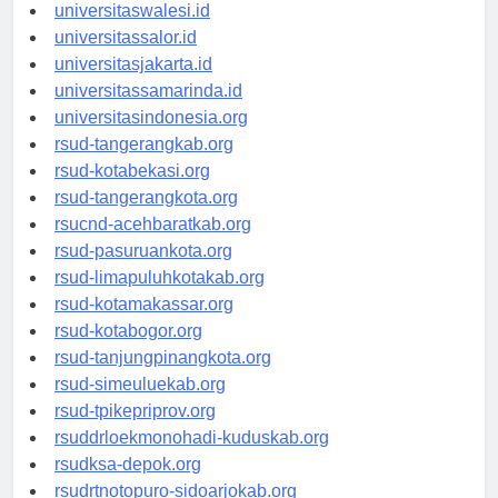
universitaswanggar.id
universitaswalesi.id
universitassalor.id
universitasjakarta.id
universitassamarinda.id
universitasindonesia.org
rsud-tangerangkab.org
rsud-kotabekasi.org
rsud-tangerangkota.org
rsucnd-acehbaratkab.org
rsud-pasuruankota.org
rsud-limapuluhkotakab.org
rsud-kotamakassar.org
rsud-kotabogor.org
rsud-tanjungpinangkota.org
rsud-simeuluekab.org
rsud-tpikepriprov.org
rsuddrloekmonohadi-kuduskab.org
rsudksa-depok.org