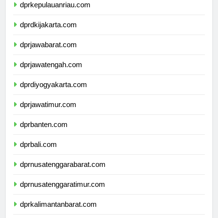
dprkepulauanriau.com
dprdkijakarta.com
dprjawabarat.com
dprjawatengah.com
dprdiyogyakarta.com
dprjawatimur.com
dprbanten.com
dprbali.com
dprnusatenggarabarat.com
dprnusatenggaratimur.com
dprkalimantanbarat.com