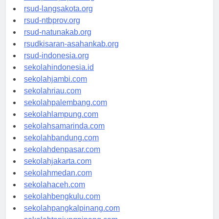
rsudtpi-kepriprov.org
rsud-langsakota.org
rsud-ntbprov.org
rsud-natunakab.org
rsudkisaran-asahankab.org
rsud-indonesia.org
sekolahindonesia.id
sekolahjambi.com
sekolahriau.com
sekolahpalembang.com
sekolahlampung.com
sekolahsamarinda.com
sekolahbandung.com
sekolahdenpasar.com
sekolahjakarta.com
sekolahmedan.com
sekolahaceh.com
sekolahbengkulu.com
sekolahpangkalpinang.com