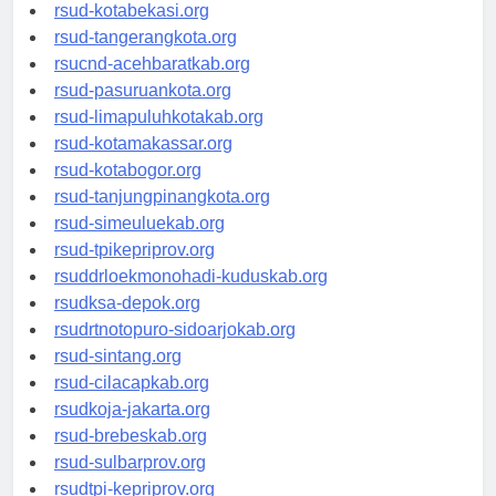
rsud-tangerangkab.org
rsud-kotabekasi.org
rsud-tangerangkota.org
rsucnd-acehbaratkab.org
rsud-pasuruankota.org
rsud-limapuluhkotakab.org
rsud-kotamakassar.org
rsud-kotabogor.org
rsud-tanjungpinangkota.org
rsud-simeuluekab.org
rsud-tpikepriprov.org
rsuddrloekmonohadi-kuduskab.org
rsudksa-depok.org
rsudrtnotopuro-sidoarjokab.org
rsud-sintang.org
rsud-cilacapkab.org
rsudkoja-jakarta.org
rsud-brebeskab.org
rsud-sulbarprov.org