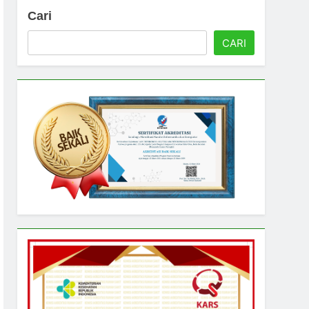
Cari
CARI