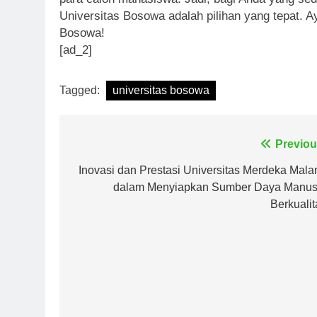
Universitas Bosowa adalah pilihan yang tepat. 
Bosowa!
[ad_2]
Tagged:
universitas bosowa
Navigasi
Previou
pos
Inovasi dan Prestasi Universitas Merdeka Mala
dalam Menyiapkan Sumber Daya Manus
Berkualit