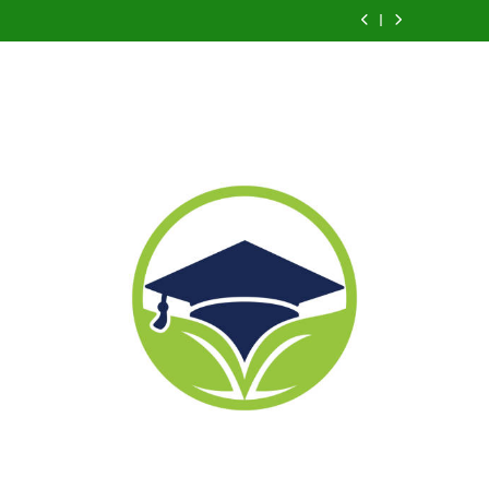
Mengapa
Universitas
dan
di
Karawang:
Menjadi
dan
di
Karawang:
Karawang
Privat
Negeri
Karawang:
Fasilitas
Destinasi
Negeri
Karawang:
Fasilitas
Menjadi
dan
di
Mana
dan
Pendidikan
di
Mana
dan
Destinasi
Negeri
Karawang:
yang
Lingkungan
yang
Karawang:
yang
Lingkungan
Pendidikan
di
Apa
Terbaik?
Belajar
Menarik?
Apa
Terbaik?
Belajar
yang
Karawang:
Perbedaannya?
Perbedaannya?
Menarik?
Apa
Perbedaannya?