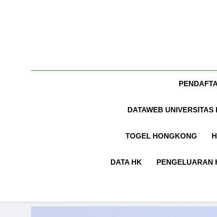
PENDAFT
DATAWEB UNIVERSITAS 
TOGEL HONGKONG
H
DATA HK
PENGELUARAN 