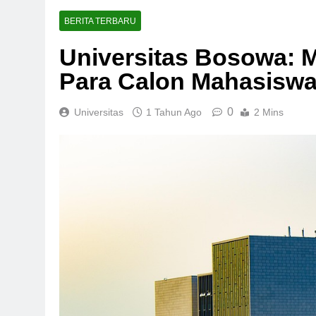
BERITA TERBARU
Universitas Bosowa: M
Para Calon Mahasisw
0
Universitas
1 Tahun Ago
2 Mins