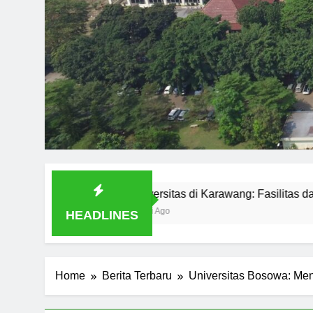
Universitas di Karawang: Fasilitas dan Lingkungan Belajar
1 Hari Ago
HEADLINES
Home
Berita Terbaru
Universitas Bosowa: Men