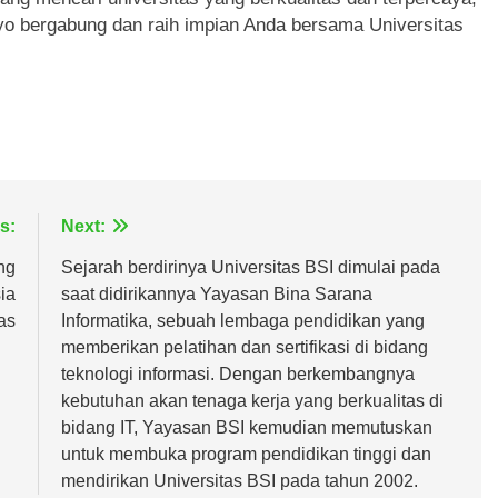
Ayo bergabung dan raih impian Anda bersama Universitas
s:
Next:
ng
Sejarah berdirinya Universitas BSI dimulai pada
ia
saat didirikannya Yayasan Bina Sarana
as
Informatika, sebuah lembaga pendidikan yang
memberikan pelatihan dan sertifikasi di bidang
teknologi informasi. Dengan berkembangnya
kebutuhan akan tenaga kerja yang berkualitas di
bidang IT, Yayasan BSI kemudian memutuskan
untuk membuka program pendidikan tinggi dan
mendirikan Universitas BSI pada tahun 2002.