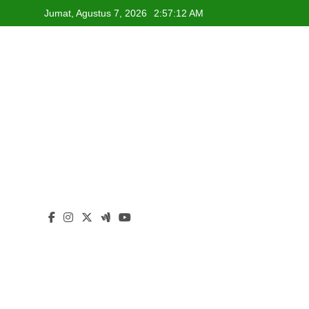
Skip
Jumat, Agustus 7, 2026
2:57:14 AM
to
content