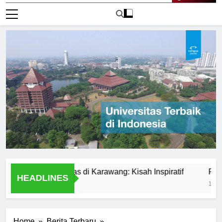
Live Now
dari Universitas di Karawang: Kisah Inspiratif
Perbandin
HEADLINES
1 Hari Ago