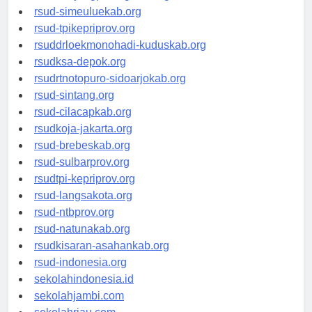
rsud-tanjungpinangkota.org
rsud-simeuluekab.org
rsud-tpikepriprov.org
rsuddrloekmonohadi-kuduskab.org
rsudksa-depok.org
rsudrtnotopuro-sidoarjokab.org
rsud-sintang.org
rsud-cilacapkab.org
rsudkoja-jakarta.org
rsud-brebeskab.org
rsud-sulbarprov.org
rsudtpi-kepriprov.org
rsud-langsakota.org
rsud-ntbprov.org
rsud-natunakab.org
rsudkisaran-asahankab.org
rsud-indonesia.org
sekolahindonesia.id
sekolahjambi.com