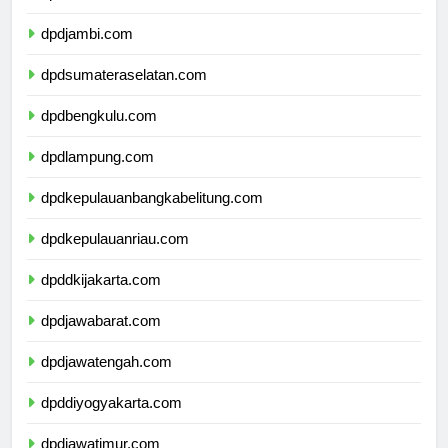
dpdriau.com
dpdjambi.com
dpdsumateraselatan.com
dpdbengkulu.com
dpdlampung.com
dpdkepulauanbangkabelitung.com
dpdkepulauanriau.com
dpddkijakarta.com
dpdjawabarat.com
dpdjawatengah.com
dpddiyogyakarta.com