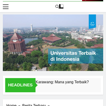
Live Now
niversitas di Karawang: Mana yang Terbaik?
Universita
HEADLINES
2 Hari Ago