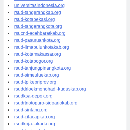
universitassamarinda.id
universitasindonesia.org
rsud-tangerangkab.org
rsud-kotabekasi.org
rsud-tangerangkota.org
rsucnd-acehbaratkab.org
rsud-pasuruankota.org
rsud-limapuluhkotakab.org
rsud-kotamakassar.org
rsud-kotabogor.org
rsud-tanjungpinangkota.org
rsud-simeuluekab.org
rsud-tpikepriprov.org
rsuddrloekmonohadi-kuduskab.org
rsudksa-depok.org
rsudrtnotopuro-sidoarjokab.org
rsud-sintang.org
rsud-cilacapkab.org
rsudkoja-jakarta.org