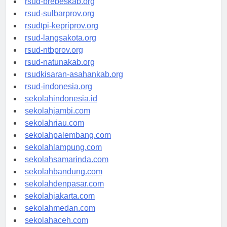
rsud-brebeskab.org
rsud-sulbarprov.org
rsudtpi-kepriprov.org
rsud-langsakota.org
rsud-ntbprov.org
rsud-natunakab.org
rsudkisaran-asahankab.org
rsud-indonesia.org
sekolahindonesia.id
sekolahjambi.com
sekolahriau.com
sekolahpalembang.com
sekolahlampung.com
sekolahsamarinda.com
sekolahbandung.com
sekolahdenpasar.com
sekolahjakarta.com
sekolahmedan.com