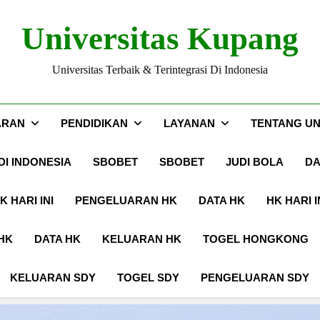
Universitas Kupang
Universitas Terbaik & Terintegrasi Di Indonesia
ARAN
PENDIDIKAN
LAYANAN
TENTANG UN
DI INDONESIA
SBOBET
SBOBET
JUDI BOLA
DA
K HARI INI
PENGELUARAN HK
DATA HK
HK HARI I
HK
DATA HK
KELUARAN HK
TOGEL HONGKONG
KELUARAN SDY
TOGEL SDY
PENGELUARAN SDY