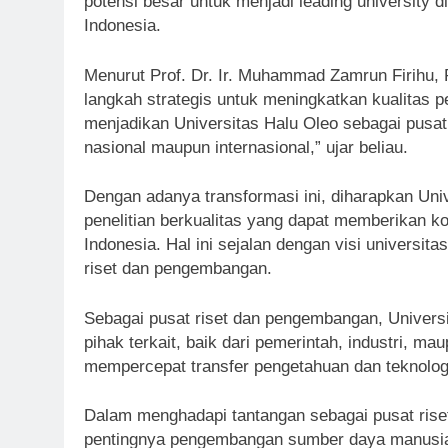
potensi besar untuk menjadi leading university 
Indonesia.
Menurut Prof. Dr. Ir. Muhammad Zamrun Firihu, 
langkah strategis untuk meningkatkan kualitas pe
menjadikan Universitas Halu Oleo sebagai pusa
nasional maupun internasional,” ujar beliau.
Dengan adanya transformasi ini, diharapkan Uni
penelitian berkualitas yang dapat memberikan k
Indonesia. Hal ini sejalan dengan visi universita
riset dan pengembangan.
Sebagai pusat riset dan pengembangan, Univers
pihak terkait, baik dari pemerintah, industri, ma
mempercepat transfer pengetahuan dan teknolog
Dalam menghadapi tantangan sebagai pusat ris
pentingnya pengembangan sumber daya manusia 