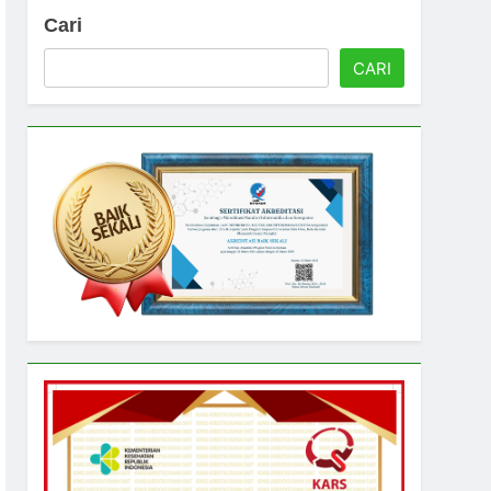
Cari
CARI