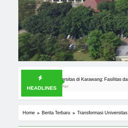
Universitas di Karawang: Fasilitas dan Lingkungan Belajar
1 Hari Ago
HEADLINES
Home
Berita Terbaru
Transformasi Universita