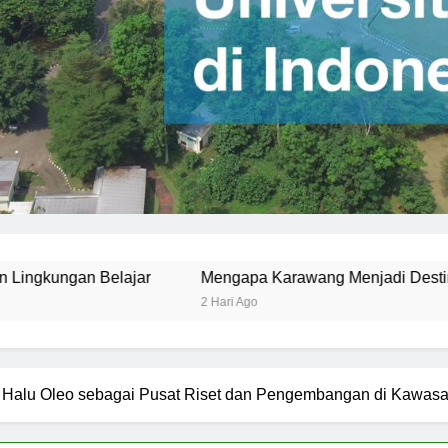
Mengapa Karawang Menjadi Destinasi Pendidikan yang 
2 Hari Ago
s Halu Oleo sebagai Pusat Riset dan Pengembangan di Kawasa