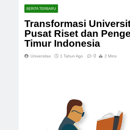
BERITA TERBARU
Transformasi Universi
Pusat Riset dan Pen
Timur Indonesia
0
Universitas
1 Tahun Ago
2 Mins