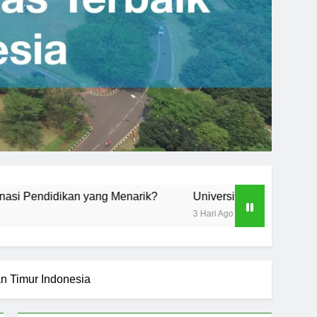
Menarik?
Universitas Privat dan Negeri di Karawang: A
3 Hari Ago
n Timur Indonesia