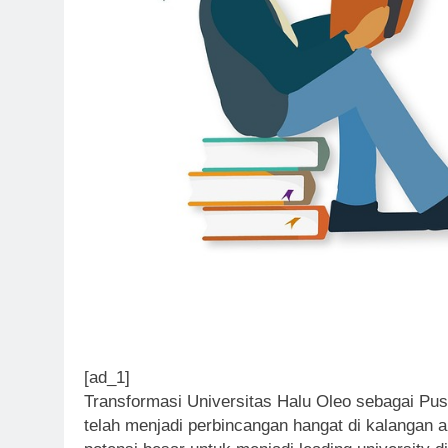
[ad_1]
Transformasi Universitas Halu Oleo sebagai Pu
telah menjadi perbincangan hangat di kalangan ak