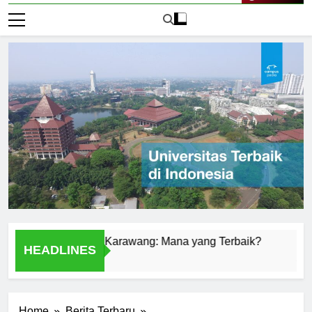
Live Now
 Universitas di Karawang: Mana yang Terbaik?
Universi
HEADLINES
1 Hari Ago