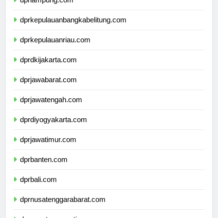
dprlampung.com
dprkepulauanbangkabelitung.com
dprkepulauanriau.com
dprdkijakarta.com
dprjawabarat.com
dprjawatengah.com
dprdiyogyakarta.com
dprjawatimur.com
dprbanten.com
dprbali.com
dprnusatenggarabarat.com