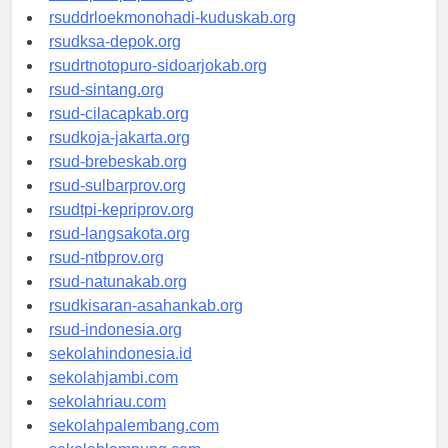
rsud-tpikepriprov.org
rsuddrloekmonohadi-kuduskab.org
rsudksa-depok.org
rsudrtnotopuro-sidoarjokab.org
rsud-sintang.org
rsud-cilacapkab.org
rsudkoja-jakarta.org
rsud-brebeskab.org
rsud-sulbarprov.org
rsudtpi-kepriprov.org
rsud-langsakota.org
rsud-ntbprov.org
rsud-natunakab.org
rsudkisaran-asahankab.org
rsud-indonesia.org
sekolahindonesia.id
sekolahjambi.com
sekolahriau.com
sekolahpalembang.com