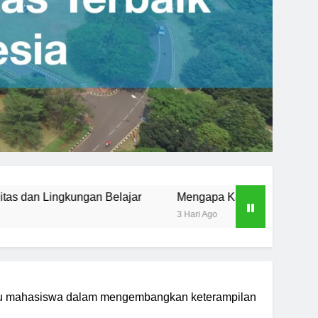
ar
Mengapa Karawang Menjadi Destinasi Pendidikan ya
3 Hari Ago
antu mahasiswa dalam mengembangkan keterampilan