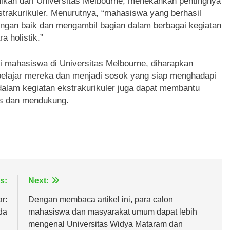
idikan dari Universitas Melbourne, menekankan pentingnya
trakurikuler. Menurutnya, “mahasiswa yang berhasil
gan baik dan mengambil bagian dalam berbagai kegiatan
 holistik.”
 mahasiswa di Universitas Melbourne, diharapkan
lajar mereka dan menjadi sosok yang siap menghadapi
i dalam kegiatan ekstrakurikuler juga dapat membantu
as dan mendukung.
s:
Next:
r:
Dengan membaca artikel ini, para calon
da
mahasiswa dan masyarakat umum dapat lebih
mengenal Universitas Widya Mataram dan