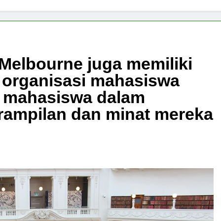
s Melbourne juga memiliki
 organisasi mahasiswa
 mahasiswa dalam
ampilan dan minat mereka