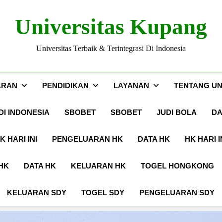
Universitas Kupang
Universitas Terbaik & Terintegrasi Di Indonesia
ARAN
PENDIDIKAN
LAYANAN
TENTANG UN
DI INDONESIA
SBOBET
SBOBET
JUDI BOLA
DA
K HARI INI
PENGELUARAN HK
DATA HK
HK HARI I
HK
DATA HK
KELUARAN HK
TOGEL HONGKONG
KELUARAN SDY
TOGEL SDY
PENGELUARAN SDY