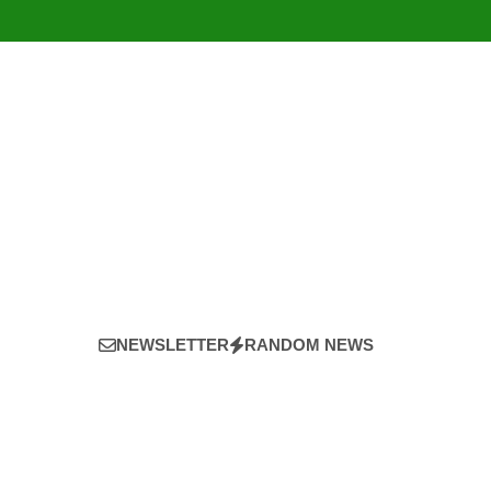
NEWSLETTER
RANDOM NEWS