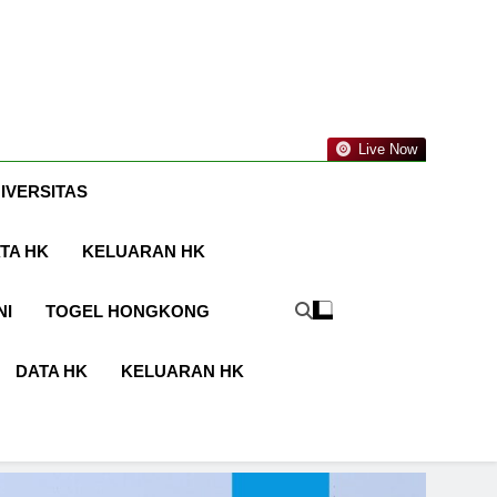
Live Now
IVERSITAS
TA HK
KELUARAN HK
NI
TOGEL HONGKONG
DATA HK
KELUARAN HK