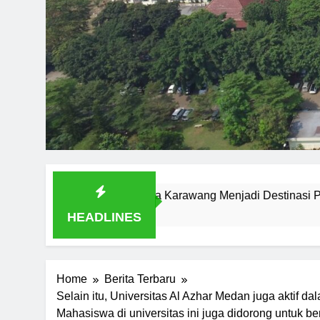
ngapa Karawang Menjadi Destinasi Pendidikan yang Menarik
ari Ago
HEADLINES
Home
Berita Terbaru
Selain itu, Universitas Al Azhar Medan juga aktif
Mahasiswa di universitas ini juga didorong untuk b