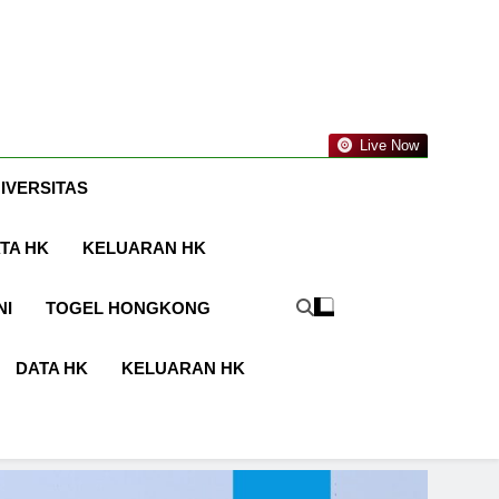
Live Now
IVERSITAS
TA HK
KELUARAN HK
NI
TOGEL HONGKONG
DATA HK
KELUARAN HK