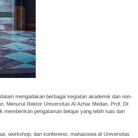
tif dalam mengadakan berbagai kegiatan akademik dan non-
n. Menurut Rektor Universitas Al Azhar Medan, Prof. Dr.
tuk memberikan pengalaman belajar yang lebih luas dan
ar, workshop, dan konferensi, mahasiswa di Universitas