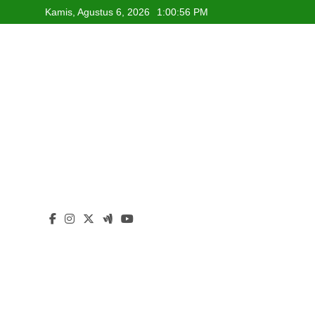
Skip
Kamis, Agustus 6, 2026
1:00:58 PM
to
content