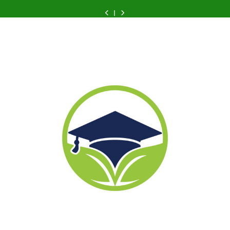
Tips
Universitas
Mengapa
Universitas
Tips
Universitas
Mengapa
Memilih
di
Karawang
Privat
Memilih
di
Karawang
Universitas
Tips
Universitas
Karawang:
Menjadi
dan
Universitas
Karawang:
Menjadi
Privat
Memilih
di
Fasilitas
Destinasi
Negeri
di
Fasilitas
Destinasi
dan
Universitas
Karawang
dan
Pendidikan
di
Karawang
dan
Pendidikan
Negeri
di
yang
Lingkungan
yang
Karawang:
yang
Lingkungan
yang
di
Karawang
Tepat
Belajar
Menarik?
Apa
Tepat
Belajar
Menarik?
Karawang:
yang
untuk
Perbedaannya?
untuk
Apa
Tepat
Anda
Anda
Perbedaannya?
untuk
Anda