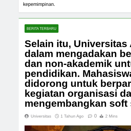
kepemimpinan.
BERITA TERBARU
Selain itu, Universitas
dalam mengadakan ber
dan non-akademik unt
pendidikan. Mahasiswa 
didorong untuk berpar
kegiatan organisasi d
mengembangkan soft s
0
Universitas
1 Tahun Ago
2 Mins