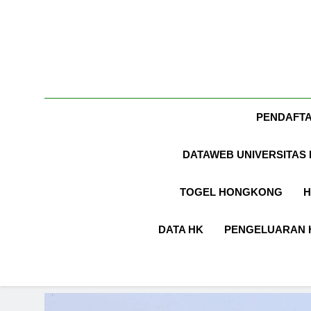
PENDAFT
DATAWEB UNIVERSITAS 
TOGEL HONGKONG
H
DATA HK
PENGELUARAN 