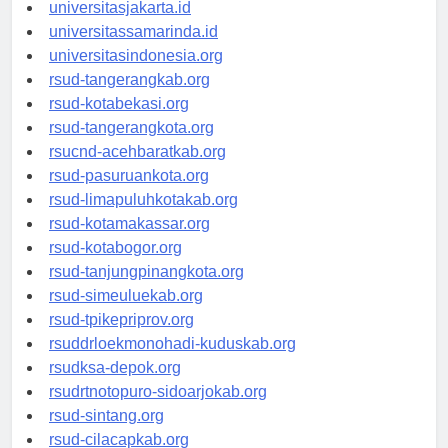
universitassalor.id
universitasjakarta.id
universitassamarinda.id
universitasindonesia.org
rsud-tangerangkab.org
rsud-kotabekasi.org
rsud-tangerangkota.org
rsucnd-acehbaratkab.org
rsud-pasuruankota.org
rsud-limapuluhkotakab.org
rsud-kotamakassar.org
rsud-kotabogor.org
rsud-tanjungpinangkota.org
rsud-simeuluekab.org
rsud-tpikepriprov.org
rsuddrloekmonohadi-kuduskab.org
rsudksa-depok.org
rsudrtnotopuro-sidoarjokab.org
rsud-sintang.org