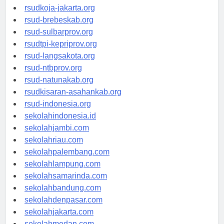
rsud-cilacapkab.org
rsudkoja-jakarta.org
rsud-brebeskab.org
rsud-sulbarprov.org
rsudtpi-kepriprov.org
rsud-langsakota.org
rsud-ntbprov.org
rsud-natunakab.org
rsudkisaran-asahankab.org
rsud-indonesia.org
sekolahindonesia.id
sekolahjambi.com
sekolahriau.com
sekolahpalembang.com
sekolahlampung.com
sekolahsamarinda.com
sekolahbandung.com
sekolahdenpasar.com
sekolahjakarta.com