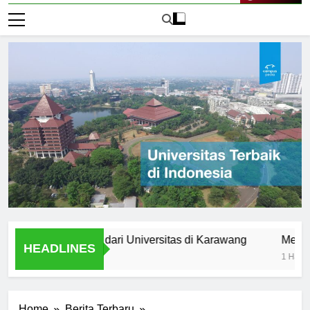
Live Now
Setelah Lulus dari Universitas di Karawang
Mengakses B
HEADLINES
1 Hari Ago