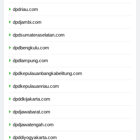
dpdsumaterabarat.com
dpdriau.com
dpdjambi.com
dpdsumateraselatan.com
dpdbengkulu.com
dpdlampung.com
dpdkepulauanbangkabelitung.com
dpdkepulauanriau.com
dpddkijakarta.com
dpdjawabarat.com
dpdjawatengah.com