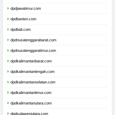
dpddiyogyakarta.com
dpdjawatimur.com
dpdbanten.com
dpdbali.com
dpdnusatenggarabarat.com
dpdnusatenggaratimur.com
dpdkalimantanbarat.com
dpdkalimantantengah.com
dpdkalimantanselatan.com
dpdkalimantantimur.com
dpdkalimantanutara.com