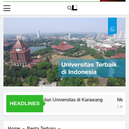
Live Now
Setelah Lulus dari Universitas di Karawang
Mengakses B
HEADLINES
1 Hari Ago