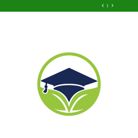
Mengapa
Universitas
dan
di
Karawang:
Menjadi
dan
di
Karawang:
Karawang
Privat
Negeri
Karawang:
Fasilitas
Destinasi
Negeri
Karawang:
Fasilitas
Menjadi
dan
di
Mana
dan
Pendidikan
di
Mana
dan
Destinasi
Negeri
Karawang:
yang
Lingkungan
yang
Karawang:
yang
Lingkungan
Pendidikan
di
Apa
Terbaik?
Belajar
Menarik?
Apa
Terbaik?
Belajar
yang
Karawang:
Perbedaannya?
Perbedaannya?
Menarik?
Apa
Perbedaannya?