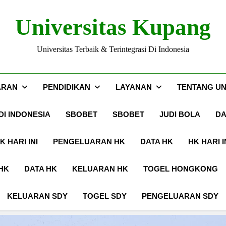
Universitas Kupang
Universitas Terbaik & Terintegrasi Di Indonesia
ARAN
PENDIDIKAN
LAYANAN
TENTANG UN
DI INDONESIA
SBOBET
SBOBET
JUDI BOLA
DA
K HARI INI
PENGELUARAN HK
DATA HK
HK HARI I
HK
DATA HK
KELUARAN HK
TOGEL HONGKONG
KELUARAN SDY
TOGEL SDY
PENGELUARAN SDY