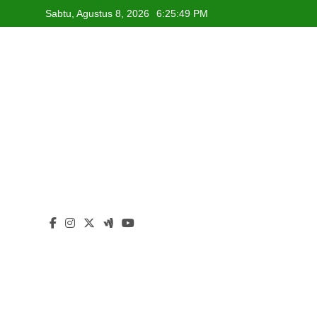
Skip
Sabtu, Agustus 8, 2026
6:25:51 PM
to
content