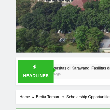
Universitas di Karawang: Fasilitas dan Lingkungan Belajar
2 Hari Ago
HEADLINES
Home
Berita Terbaru
Scholarship Opportunitie