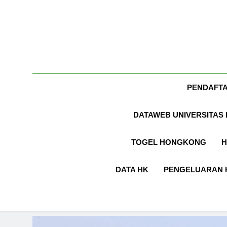
PENDAFT
DATAWEB UNIVERSITAS 
TOGEL HONGKONG
H
DATA HK
PENGELUARAN 