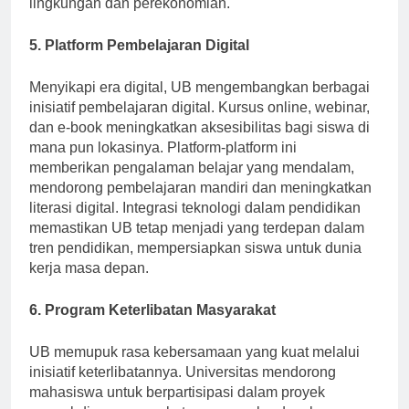
lingkungan dan perekonomian.
5. Platform Pembelajaran Digital
Menyikapi era digital, UB mengembangkan berbagai
inisiatif pembelajaran digital. Kursus online, webinar,
dan e-book meningkatkan aksesibilitas bagi siswa di
mana pun lokasinya. Platform-platform ini
memberikan pengalaman belajar yang mendalam,
mendorong pembelajaran mandiri dan meningkatkan
literasi digital. Integrasi teknologi dalam pendidikan
memastikan UB tetap menjadi yang terdepan dalam
tren pendidikan, mempersiapkan siswa untuk dunia
kerja masa depan.
6. Program Keterlibatan Masyarakat
UB memupuk rasa kebersamaan yang kuat melalui
inisiatif keterlibatannya. Universitas mendorong
mahasiswa untuk berpartisipasi dalam proyek