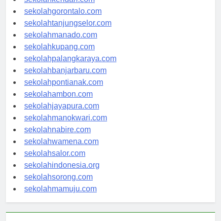
sekolahkendari.com
sekolahgorontalo.com
sekolahtanjungselor.com
sekolahmanado.com
sekolahkupang.com
sekolahpalangkaraya.com
sekolahbanjarbaru.com
sekolahpontianak.com
sekolahambon.com
sekolahjayapura.com
sekolahmanokwari.com
sekolahnabire.com
sekolahwamena.com
sekolahsalor.com
sekolahindonesia.org
sekolahsorong.com
sekolahmamuju.com