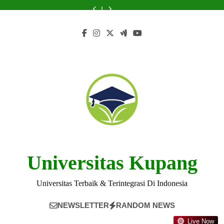
Skip
Fasilitas
Universitas
Universitas
Karawang:
Fasilitas
Universitas
Universitas
di
Karawang:
dan
Karawang:
di
Mana
dan
Karawang:
di
Karawang:
Fasilitas
to
Lingkungan
Panduan
Karawang:
yang
Lingkungan
Panduan
Karawang:
Mana
dan
content
Belajar
Lengkap
Kisah
Terbaik?
Belajar
Lengkap
Kisah
yang
Lingkungan
Inspiratif
Inspiratif
Terbaik?
Belajar
Universitas Kupang
Universitas Terbaik & Terintegrasi Di Indonesia
NEWSLETTER
RANDOM NEWS