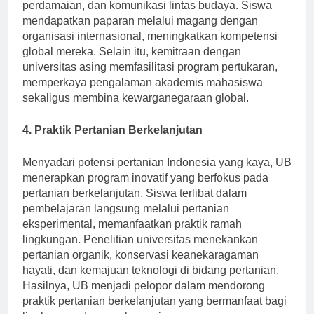
mengintegrasikan diplomasi internasional, studi
perdamaian, dan komunikasi lintas budaya. Siswa
mendapatkan paparan melalui magang dengan
organisasi internasional, meningkatkan kompetensi
global mereka. Selain itu, kemitraan dengan
universitas asing memfasilitasi program pertukaran,
memperkaya pengalaman akademis mahasiswa
sekaligus membina kewarganegaraan global.
4. Praktik Pertanian Berkelanjutan
Menyadari potensi pertanian Indonesia yang kaya, UB
menerapkan program inovatif yang berfokus pada
pertanian berkelanjutan. Siswa terlibat dalam
pembelajaran langsung melalui pertanian
eksperimental, memanfaatkan praktik ramah
lingkungan. Penelitian universitas menekankan
pertanian organik, konservasi keanekaragaman
hayati, dan kemajuan teknologi di bidang pertanian.
Hasilnya, UB menjadi pelopor dalam mendorong
praktik pertanian berkelanjutan yang bermanfaat bagi