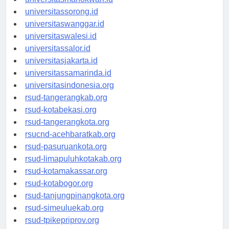
universitasmanokwari.id
universitassorong.id
universitaswanggar.id
universitaswalesi.id
universitassalor.id
universitasjakarta.id
universitassamarinda.id
universitasindonesia.org
rsud-tangerangkab.org
rsud-kotabekasi.org
rsud-tangerangkota.org
rsucnd-acehbaratkab.org
rsud-pasuruankota.org
rsud-limapuluhkotakab.org
rsud-kotamakassar.org
rsud-kotabogor.org
rsud-tanjungpinangkota.org
rsud-simeuluekab.org