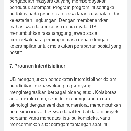
pengabdian masyarakat yang memberdayakan
penduduk setempat. Program-program ini seringkali
berfokus pada pendidikan, kesadaran kesehatan, dan
kelestarian lingkungan. Dengan membenamkan
mahasiswa dalam isu-isu dunia nyata, UB
menumbuhkan rasa tanggung jawab sosial,
membekali para pemimpin masa depan dengan
keterampilan untuk melakukan perubahan sosial yang
positif.
7. Program Interdisipliner
UB menganjurkan pendekatan interdisipliner dalam
pendidikan, menawarkan program yang
mengintegrasikan berbagai bidang studi. Kolaborasi
antar disiplin ilmu, seperti ilmu pengetahuan dan
teknologi dengan seni dan humaniora, menumbuhkan
pemikiran inovatif. Siswa dapat terlibat dalam proyek
bersama yang mengatasi isu-isu kompleks, yang
mencerminkan sifat beragam tantangan saat ini.