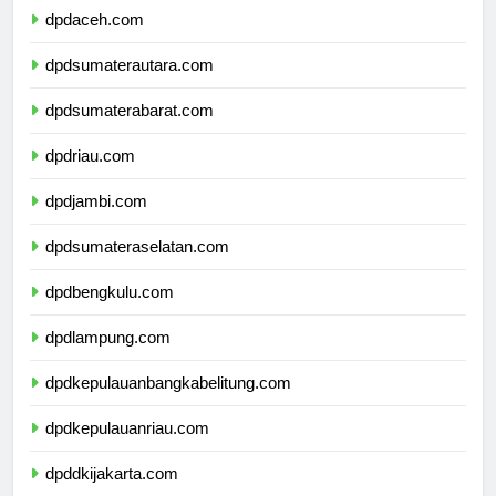
dpdaceh.com
dpdsumaterautara.com
dpdsumaterabarat.com
dpdriau.com
dpdjambi.com
dpdsumateraselatan.com
dpdbengkulu.com
dpdlampung.com
dpdkepulauanbangkabelitung.com
dpdkepulauanriau.com
dpddkijakarta.com