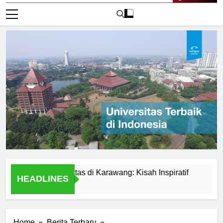
Live Now
 dari Universitas di Karawang: Kisah Inspiratif
Perbandi
HEADLINES
1 Hari Ago