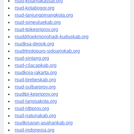
rsud-kotamakassar.org
rsud-kotabogor.org
rsud-tanjungpinangkota.org
rsud-simeuluekab.org
rsud-tpikepriprov.org
rsuddrloekmonohadi-kuduskab.org
rsudksa-depok.org
rsudrtnotopuro-sidoarjokab.org
rsud-sintang.org
rsud-cilacapkab.org
rsudkoja-jakarta.org
rsud-brebeskab.org
rsud-sulbarprov.org
rsudtpi-kepriprov.org
rsud-langsakota.org
rsud-ntbprov.org
rsud-natunakab.org
rsudkisaran-asahankab.org