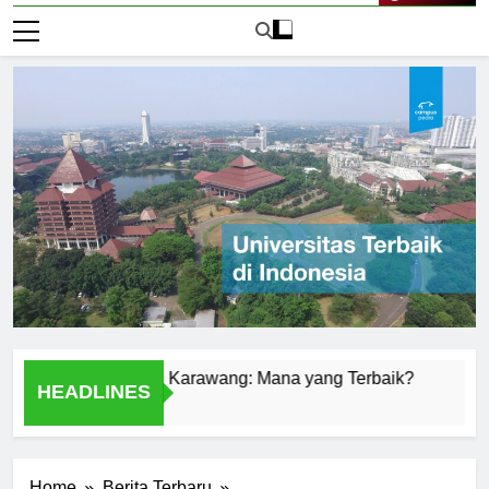
Live Now
Universitas di Karawang: Mana yang Terbaik?
Universit
HEADLINES
1 Hari Ago