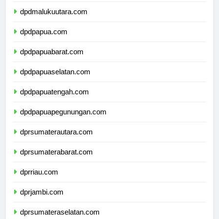
dpdmaluku.com
dpdmalukuutara.com
dpdpapua.com
dpdpapuabarat.com
dpdpapuaselatan.com
dpdpapuatengah.com
dpdpapuapegunungan.com
dprsumaterautara.com
dprsumaterabarat.com
dprriau.com
dprjambi.com