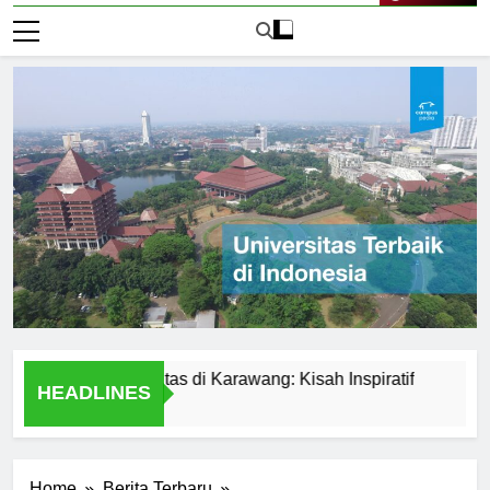
Live Now
dari Universitas di Karawang: Kisah Inspiratif
Perbandin
HEADLINES
1 Hari Ago