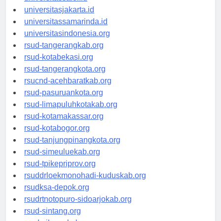
universitassalor.id
universitasjakarta.id
universitassamarinda.id
universitasindonesia.org
rsud-tangerangkab.org
rsud-kotabekasi.org
rsud-tangerangkota.org
rsucnd-acehbaratkab.org
rsud-pasuruankota.org
rsud-limapuluhkotakab.org
rsud-kotamakassar.org
rsud-kotabogor.org
rsud-tanjungpinangkota.org
rsud-simeuluekab.org
rsud-tpikepriprov.org
rsuddrloekmonohadi-kuduskab.org
rsudksa-depok.org
rsudrtnotopuro-sidoarjokab.org
rsud-sintang.org