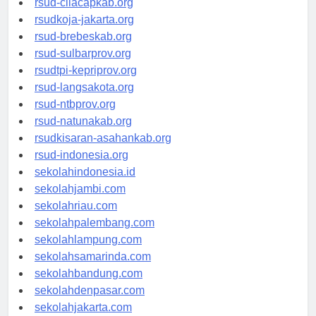
rsud-cilacapkab.org
rsudkoja-jakarta.org
rsud-brebeskab.org
rsud-sulbarprov.org
rsudtpi-kepriprov.org
rsud-langsakota.org
rsud-ntbprov.org
rsud-natunakab.org
rsudkisaran-asahankab.org
rsud-indonesia.org
sekolahindonesia.id
sekolahjambi.com
sekolahriau.com
sekolahpalembang.com
sekolahlampung.com
sekolahsamarinda.com
sekolahbandung.com
sekolahdenpasar.com