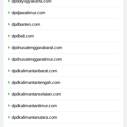
dpddiyogyakarta.com
dpdjawatimur.com
dpdbanten.com
dpdbali.com
dpdnusatenggarabarat.com
dpdnusatenggaratimur.com
dpdkalimantanbarat.com
dpdkalimantantengah.com
dpdkalimantanselatan.com
dpdkalimantantimur.com
dpdkalimantanutara.com