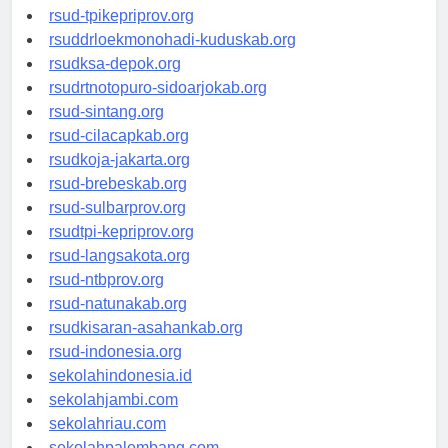
rsud-simeuluekab.org
rsud-tpikepriprov.org
rsuddrloekmonohadi-kuduskab.org
rsudksa-depok.org
rsudrtnotopuro-sidoarjokab.org
rsud-sintang.org
rsud-cilacapkab.org
rsudkoja-jakarta.org
rsud-brebeskab.org
rsud-sulbarprov.org
rsudtpi-kepriprov.org
rsud-langsakota.org
rsud-ntbprov.org
rsud-natunakab.org
rsudkisaran-asahankab.org
rsud-indonesia.org
sekolahindonesia.id
sekolahjambi.com
sekolahriau.com