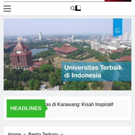
Live Now
dari Universitas di Karawang: Kisah Inspiratif
Perbandin
HEADLINES
1 Hari Ago