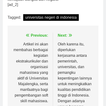
kemajuan bangsa dan negara.
[ad_2]
Tagged:
universitas negeri di indonesia
Navigasi
Previous:
Next:
pos
Artikel ini akan
Oleh karena itu,
membahas berbagai
diperlukan
kegiatan
kerjasama antara
ekstrakurikuler dan
pemerintah,
organisasi
universitas, dan
mahasiswa yang
pemangku
aktif di Universitas
kepentingan lainnya
Majalengka, serta
untuk meningkatkan
manfaatnya bagi
kualitas pendidikan
pengembangan soft
tinggi di Indonesia.
skill mahasiswa.
Dengan adanya