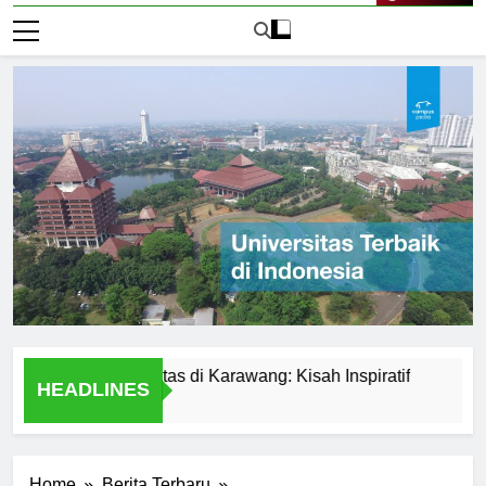
Live Now
dari Universitas di Karawang: Kisah Inspiratif
Perbandin
HEADLINES
1 Hari Ago