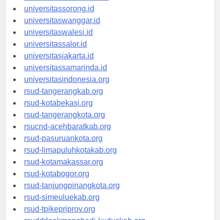
universitasmanokwari.id
universitassorong.id
universitaswanggar.id
universitaswalesi.id
universitassalor.id
universitasjakarta.id
universitassamarinda.id
universitasindonesia.org
rsud-tangerangkab.org
rsud-kotabekasi.org
rsud-tangerangkota.org
rsucnd-acehbaratkab.org
rsud-pasuruankota.org
rsud-limapuluhkotakab.org
rsud-kotamakassar.org
rsud-kotabogor.org
rsud-tanjungpinangkota.org
rsud-simeuluekab.org
rsud-tpikepriprov.org