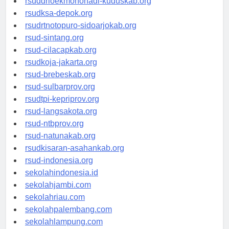
rsuddrloekmonohadi-kuduskab.org
rsudksa-depok.org
rsudrtnotopuro-sidoarjokab.org
rsud-sintang.org
rsud-cilacapkab.org
rsudkoja-jakarta.org
rsud-brebeskab.org
rsud-sulbarprov.org
rsudtpi-kepriprov.org
rsud-langsakota.org
rsud-ntbprov.org
rsud-natunakab.org
rsudkisaran-asahankab.org
rsud-indonesia.org
sekolahindonesia.id
sekolahjambi.com
sekolahriau.com
sekolahpalembang.com