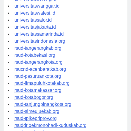
universitassorong.id
universitaswanggar.id
universitaswalesi.id
universitassalor.id
universitasjakarta.id
universitassamarinda.id
universitasindonesia.org
rsud-tangerangkab.org
rsud-kotabekasi.org
rsud-tangerangkota.org
rsucnd-acehbaratkab.org
rsud-pasuruankota.org
rsud-limapuluhkotakab.org
rsud-kotamakassar.org
rsud-kotabogor.org
rsud-tanjungpinangkota.org
rsud-simeuluekab.org
rsud-tpikepriprov.org
rsuddrloekmonohadi-kuduskab.org