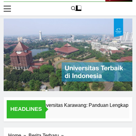
Live Now
asiswa di Universitas Karawang: Panduan Lengkap
Alu
HEADLINES
1 Ha