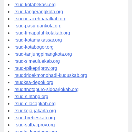
rsud-tangerangkab.org
rsud-kotabekasi.org
rsud-tangerangkota.org
rsucnd-acehbaratkab.org
rsud-pasuruankota.org
rsud-limapuluhkotakab.org
rsud-kotamakassar.org
rsud-kotabogor.org
rsud-tanjungpinangkota.org
rsud-simeuluekab.org
rsud-tpikepriprov.org
rsuddrloekmonohadi-kuduskab.org
rsudksa-depok.org
rsudrtnotopuro-sidoarjokab.org
rsud-sintang.org
rsud-cilacapkab.org
rsudkoja-jakarta.org
rsud-brebeskab.org
rsud-sulbarprov.org