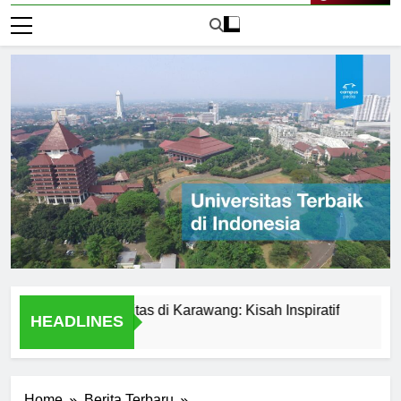
Live Now
 dari Universitas di Karawang: Kisah Inspiratif
Perbandi
HEADLINES
1 Hari Ago