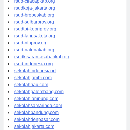
rsud-cilacapkab.org
rsudkoja-jakarta.org
rsud-brebeskab.org
rsud-sulbarprov.org
rsudtpi-kepriprov.org
rsud-langsakota.org
rsud-ntbprov.org
rsud-natunakab.org
rsudkisaran-asahankab.org
rsud-indonesia.org
sekolahindonesia.id
sekolahjambi.com
sekolahriau.com
sekolahpalembang.com
sekolahlampung.com
sekolahsamarinda.com
sekolahbandung.com
sekolahdenpasar.com