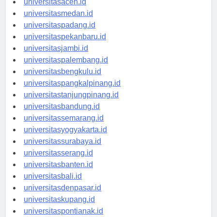
universitasaceh.id
universitasmedan.id
universitaspadang.id
universitaspekanbaru.id
universitasjambi.id
universitaspalembang.id
universitasbengkulu.id
universitaspangkalpinang.id
universitastanjungpinang.id
universitasbandung.id
universitassemarang.id
universitasyogyakarta.id
universitassurabaya.id
universitasserang.id
universitasbanten.id
universitasbali.id
universitasdenpasar.id
universitaskupang.id