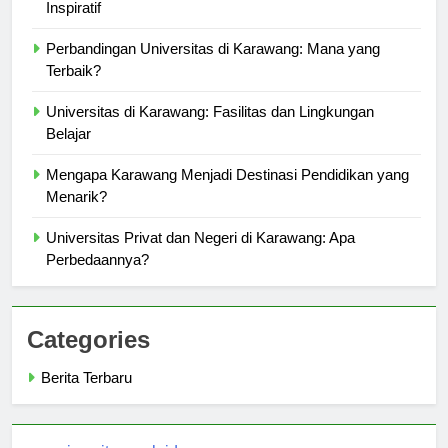
Alumni Sukses dari Universitas di Karawang: Kisah
Inspiratif
Perbandingan Universitas di Karawang: Mana yang
Terbaik?
Universitas di Karawang: Fasilitas dan Lingkungan
Belajar
Mengapa Karawang Menjadi Destinasi Pendidikan yang
Menarik?
Universitas Privat dan Negeri di Karawang: Apa
Perbedaannya?
Categories
Berita Terbaru