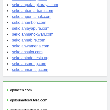
sekolahkupang.com
sekolahpalangkaraya.com
sekolahbanjarbaru.com
sekolahpontianak.com
sekolahambon.com
sekolahjayapura.com
sekolahmanokwari.com
sekolahnabire.com
sekolahwamena.com
sekolahsalor.com
sekolahindonesia.org
sekolahsorong.com
sekolahmamuju.com
dpdaceh.com
dpdsumaterautara.com