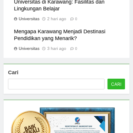
Universitas di Karawang: Fasilitas dan
Lingkungan Belajar
Universitas
2 hari ago
0
Mengapa Karawang Menjadi Destinasi
Pendidikan yang Menarik?
Universitas
3 hari ago
0
Cari
CARI