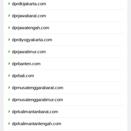
dprdkijakarta.com
dprjawabarat.com
dprjawatengah.com
dprdiyogyakarta.com
dprjawatimur.com
dprbanten.com
dprbali.com
dprnusatenggarabarat.com
dprnusatenggaratimur.com
dprkalimantanbarat.com
dprkalimantantengah.com