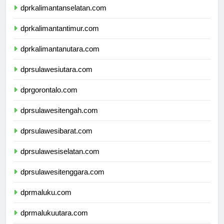
dprkalimantanselatan.com
dprkalimantantimur.com
dprkalimantanutara.com
dprsulawesiutara.com
dprgorontalo.com
dprsulawesitengah.com
dprsulawesibarat.com
dprsulawesiselatan.com
dprsulawesitenggara.com
dprmaluku.com
dprmalukuutara.com