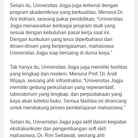
Selain itu, Universitas Jogja juga terkenal dengan
program akademiknya yang berkualitas. Menurut Dr.
Ani Indriani, seorang pakar pendidikan, “Universitas
Jogja menawarkan berbagai program studi yang
sesuai dengan kebutuhan pasar kerja saat ini.
Dengan kurikulum yang terus diperbaharui dan
dosen-dosen yang berpengalaman, mahasiswa
Universitas Jogja siap bersaing di dunia kerja.”
Tak hanya itu, Universitas Jogja juga memiliki fasilitas
yang lengkap dan modern. Menurut Prof. Dr. Andi
Wijaya, seorang ahli infrastruktur, “Universitas Jogja
memiliki gedung perkuliahan yang representatif,
laboratorium yang lengkap, dan perpustakaan yang
kaya akan koleksi buku. Semua fasilitas ini dirancang
untuk mendukung proses pembelajaran mahasiswa.”
Selain itu, Universitas Jogja juga aktif dalam kegiatan
ekstrakurikuler dan pengembangan soft skill