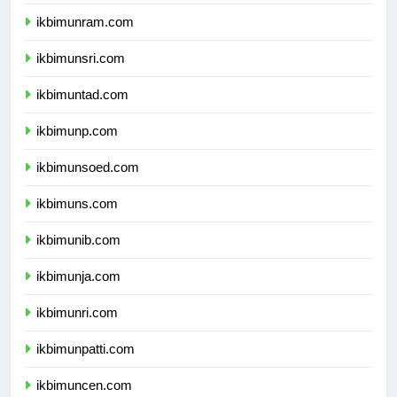
ikbimunimed.com
ikbimunram.com
ikbimunsri.com
ikbimuntad.com
ikbimunp.com
ikbimunsoed.com
ikbimuns.com
ikbimunib.com
ikbimunja.com
ikbimunri.com
ikbimunpatti.com