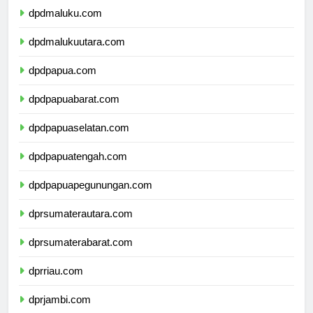
dpdmaluku.com
dpdmalukuutara.com
dpdpapua.com
dpdpapuabarat.com
dpdpapuaselatan.com
dpdpapuatengah.com
dpdpapuapegunungan.com
dprsumaterautara.com
dprsumaterabarat.com
dprriau.com
dprjambi.com