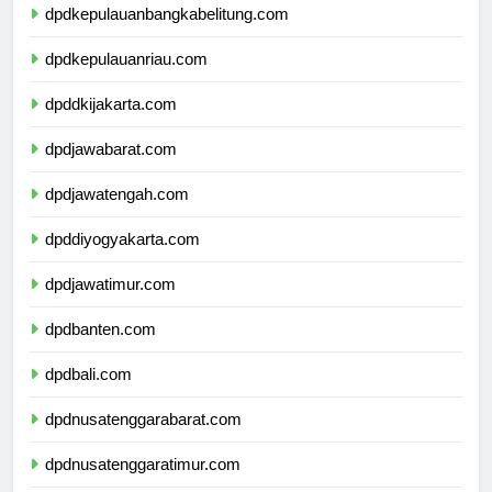
dpdkepulauanbangkabelitung.com
dpdkepulauanriau.com
dpddkijakarta.com
dpdjawabarat.com
dpdjawatengah.com
dpddiyogyakarta.com
dpdjawatimur.com
dpdbanten.com
dpdbali.com
dpdnusatenggarabarat.com
dpdnusatenggaratimur.com