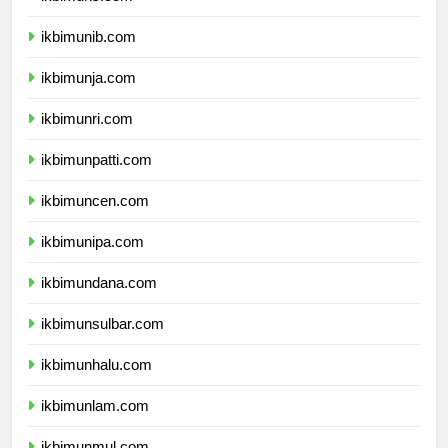
ikbimuns.com
ikbimunib.com
ikbimunja.com
ikbimunri.com
ikbimunpatti.com
ikbimuncen.com
ikbimunipa.com
ikbimundana.com
ikbimunsulbar.com
ikbimunhalu.com
ikbimunlam.com