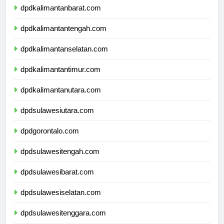
dpdkalimantanbarat.com
dpdkalimantantengah.com
dpdkalimantanselatan.com
dpdkalimantantimur.com
dpdkalimantanutara.com
dpdsulawesiutara.com
dpdgorontalo.com
dpdsulawesitengah.com
dpdsulawesibarat.com
dpdsulawesiselatan.com
dpdsulawesitenggara.com