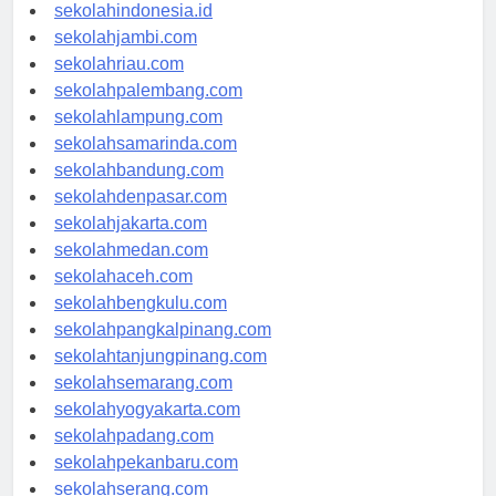
rsud-indonesia.org
sekolahindonesia.id
sekolahjambi.com
sekolahriau.com
sekolahpalembang.com
sekolahlampung.com
sekolahsamarinda.com
sekolahbandung.com
sekolahdenpasar.com
sekolahjakarta.com
sekolahmedan.com
sekolahaceh.com
sekolahbengkulu.com
sekolahpangkalpinang.com
sekolahtanjungpinang.com
sekolahsemarang.com
sekolahyogyakarta.com
sekolahpadang.com
sekolahpekanbaru.com