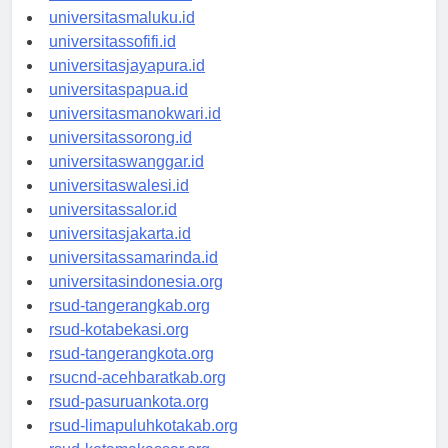
universitasambon.id
universitasmaluku.id
universitassofifi.id
universitasjayapura.id
universitaspapua.id
universitasmanokwari.id
universitassorong.id
universitaswanggar.id
universitaswalesi.id
universitassalor.id
universitasjakarta.id
universitassamarinda.id
universitasindonesia.org
rsud-tangerangkab.org
rsud-kotabekasi.org
rsud-tangerangkota.org
rsucnd-acehbaratkab.org
rsud-pasuruankota.org
rsud-limapuluhkotakab.org