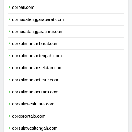
dprbanten.com
dprbali.com
dprnusatenggarabarat.com
dprnusatenggaratimur.com
dprkalimantanbarat.com
dprkalimantantengah.com
dprkalimantanselatan.com
dprkalimantantimur.com
dprkalimantanutara.com
dprsulawesiutara.com
dprgorontalo.com