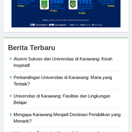
Berita Terbaru
Alumni Sukses dari Universitas di Karawang: Kisah
Inspiratif
Perbandingan Universitas di Karawang: Mana yang
Terbaik?
Universitas di Karawang: Fasilitas dan Lingkungan
Belajar
Mengapa Karawang Menjadi Destinasi Pendidikan yang
Menarik?