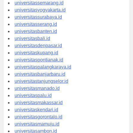
universitasbandung.id
universitassemarang.id
universitasyogyakarta.id
universitassurabaya.id
universitasserang.id
universitasbanten.id
universitasbali.id
universitasdenpasar.id
universitaskupang.id
universitaspontianak.id
universitaspalangkaraya.id
universitasbanjarbaru.id
universitastanjungselor.id
universitasmanado.id
universitaspalu.id
universitasmakassar.id
universitaskendari.id
universitasgorontalo.id
universitasmamuju.id