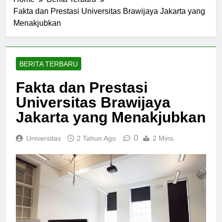
Home
Berita Terbaru
Fakta dan Prestasi Universitas Brawijaya Jakarta yang
Menakjubkan
BERITA TERBARU
Fakta dan Prestasi
Universitas Brawijaya
Jakarta yang Menakjubkan
0
Universitas
2 Tahun Ago
2 Mins