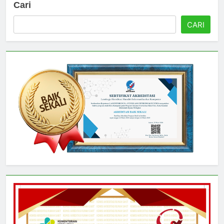
Cari
CARI