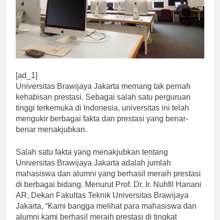
[ad_1]
Universitas Brawijaya Jakarta memang tak pernah
kehabisan prestasi. Sebagai salah satu perguruan
tinggi terkemuka di Indonesia, universitas ini telah
mengukir berbagai fakta dan prestasi yang benar-
benar menakjubkan.
Salah satu fakta yang menakjubkan tentang
Universitas Brawijaya Jakarta adalah jumlah
mahasiswa dan alumni yang berhasil meraih prestasi
di berbagai bidang. Menurut Prof. Dr. Ir. Nuhfil Hanani
AR, Dekan Fakultas Teknik Universitas Brawijaya
Jakarta, “Kami bangga melihat para mahasiswa dan