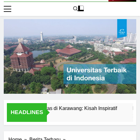
Live Now
dari Universitas di Karawang: Kisah Inspiratif
Perbandin
HEADLINES
1 Hari Ago