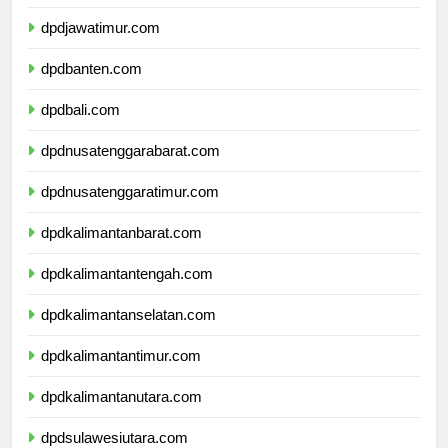
dpddiyogyakarta.com
dpdjawatimur.com
dpdbanten.com
dpdbali.com
dpdnusatenggarabarat.com
dpdnusatenggaratimur.com
dpdkalimantanbarat.com
dpdkalimantantengah.com
dpdkalimantanselatan.com
dpdkalimantantimur.com
dpdkalimantanutara.com