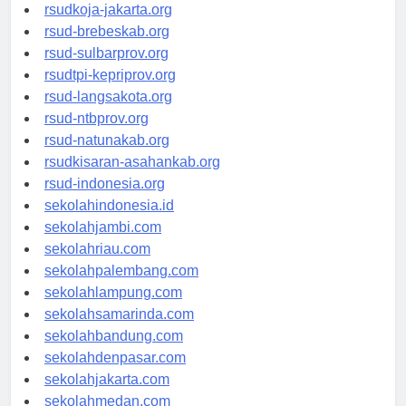
rsud-cilacapkab.org
rsudkoja-jakarta.org
rsud-brebeskab.org
rsud-sulbarprov.org
rsudtpi-kepriprov.org
rsud-langsakota.org
rsud-ntbprov.org
rsud-natunakab.org
rsudkisaran-asahankab.org
rsud-indonesia.org
sekolahindonesia.id
sekolahjambi.com
sekolahriau.com
sekolahpalembang.com
sekolahlampung.com
sekolahsamarinda.com
sekolahbandung.com
sekolahdenpasar.com
sekolahjakarta.com