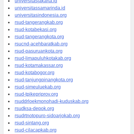
universitasjakarta.id
universitassamarinda.id
universitasindonesia.org
rsud-tangerangkab.org
rsud-kotabekasi.org
rsud-tangerangkota.org
rsucnd-acehbaratkab.org
rsud-pasuruankota.org
rsud-limapuluhkotakab.org
rsud-kotamakassar.org
rsud-kotabogor.org
rsud-tanjungpinangkota.org
rsud-simeuluekab.org
rsud-tpikepriprov.org
rsuddrloekmonohadi-kuduskab.org
rsudksa-depok.org
rsudrtnotopuro-sidoarjokab.org
rsud-sintang.org