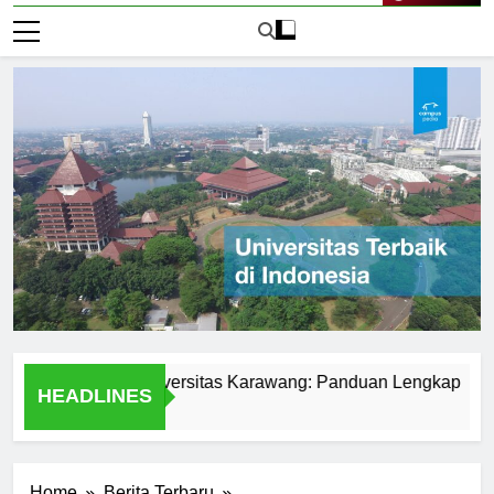
Live Now
siswa di Universitas Karawang: Panduan Lengkap
Alum
HEADLINES
1 Har