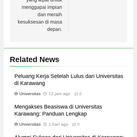
yang tepat untuk
menggapai impian
dan meraih
kesuksesan di masa
depan.
Related News
Peluang Kerja Setelah Lulus dari Universitas
di Karawang
Universitas
12 jam ago
0
Mengakses Beasiswa di Universitas
Karawang: Panduan Lengkap
Universitas
1 hari ago
0