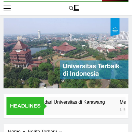
Live Now
Setelah Lulus dari Universitas di Karawang
Mengakses B
HEADLINES
1 Hari Ago