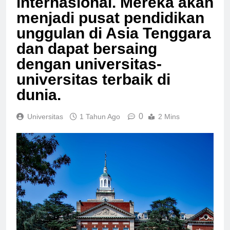
internasional. Mereka akan
menjadi pusat pendidikan
unggulan di Asia Tenggara
dan dapat bersaing
dengan universitas-
universitas terbaik di
dunia.
0
Universitas
1 Tahun Ago
2 Mins