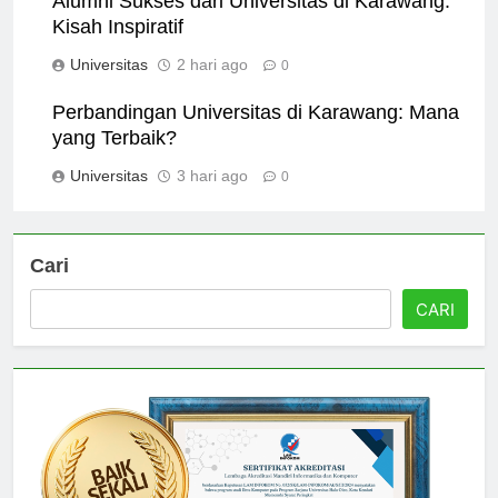
Alumni Sukses dari Universitas di Karawang:
Kisah Inspiratif
Universitas
2 hari ago
0
Perbandingan Universitas di Karawang: Mana
yang Terbaik?
Universitas
3 hari ago
0
Cari
CARI