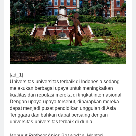
[ad_1]
Universitas-universitas terbaik di Indonesia sedang
melakukan berbagai upaya untuk meningkatkan
kualitas dan reputasi mereka di tingkat internasional.
Dengan upaya-upaya tersebut, diharapkan mereka
dapat menjadi pusat pendidikan unggulan di Asia
Tenggara dan bahkan dapat bersaing dengan
universitas-universitas terbaik di dunia.