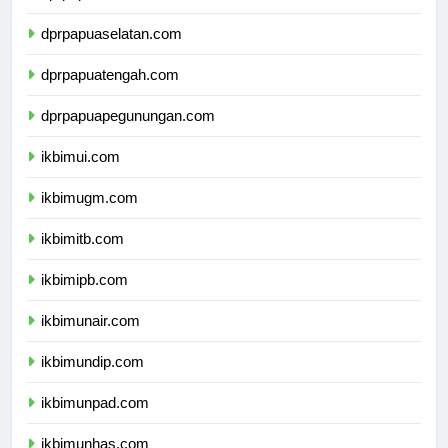
dprpapua.com
dprpapuaselatan.com
dprpapuatengah.com
dprpapuapegunungan.com
ikbimui.com
ikbimugm.com
ikbimitb.com
ikbimipb.com
ikbimunair.com
ikbimundip.com
ikbimunpad.com