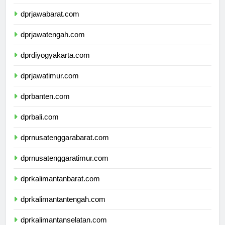
dprdkijakarta.com
dprjawabarat.com
dprjawatengah.com
dprdiyogyakarta.com
dprjawatimur.com
dprbanten.com
dprbali.com
dprnusatenggarabarat.com
dprnusatenggaratimur.com
dprkalimantanbarat.com
dprkalimantantengah.com