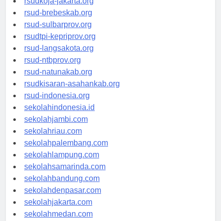
rsudkoja-jakarta.org
rsud-brebeskab.org
rsud-sulbarprov.org
rsudtpi-kepriprov.org
rsud-langsakota.org
rsud-ntbprov.org
rsud-natunakab.org
rsudkisaran-asahankab.org
rsud-indonesia.org
sekolahindonesia.id
sekolahjambi.com
sekolahriau.com
sekolahpalembang.com
sekolahlampung.com
sekolahsamarinda.com
sekolahbandung.com
sekolahdenpasar.com
sekolahjakarta.com