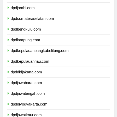
dpdriau.com
dpdjambi.com
dpdsumateraselatan.com
dpdbengkulu.com
dpdlampung.com
dpdkepulauanbangkabelitung.com
dpdkepulauanriau.com
dpddkijakarta.com
dpdjawabarat.com
dpdjawatengah.com
dpddiyogyakarta.com