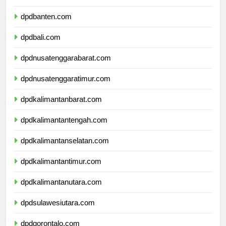
dpdjawatimur.com
dpdbanten.com
dpdbali.com
dpdnusatenggarabarat.com
dpdnusatenggaratimur.com
dpdkalimantanbarat.com
dpdkalimantantengah.com
dpdkalimantanselatan.com
dpdkalimantantimur.com
dpdkalimantanutara.com
dpdsulawesiutara.com