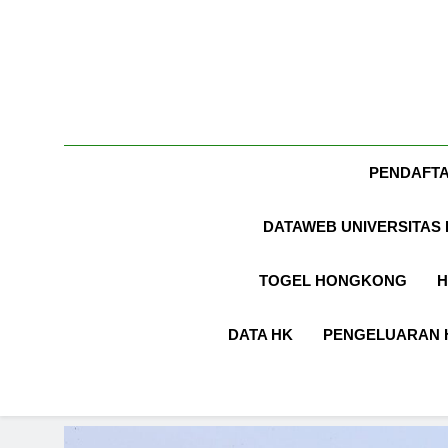
PENDAFT
DATAWEB UNIVERSITAS 
TOGEL HONGKONG
H
DATA HK
PENGELUARAN 