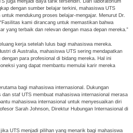
TS juga menjadi daya tarik tersendiri. Dari laboratorium
ngkap dengan sumber belajar terkini, mahasiswa UTS
 untuk mendukung proses belajar-mengajar. Menurut Dr.
, “Fasilitas kami dirancang untuk memastikan bahwa
r yang terbaik dan relevan dengan masa depan mereka.”
luang kerja setelah lulus bagi mahasiswa mereka.
dustri di Australia, mahasiswa UTS sering mendapatkan
engan para profesional di bidang mereka. Hal ini
oneksi yang dapat membantu memulai karir mereka
 terutama bagi mahasiswa internasional. Dukungan
tas dan staf UTS membuat mahasiswa internasional merasa
bantu mahasiswa internasional untuk menyesuaikan diri
ofesor Sarah Johnson, Direktur Hubungan Internasional di
 jika UTS menjadi pilihan yang menarik bagi mahasiswa