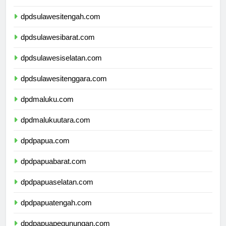
dpdgorontalo.com
dpdsulawesitengah.com
dpdsulawesibarat.com
dpdsulawesiselatan.com
dpdsulawesitenggara.com
dpdmaluku.com
dpdmalukuutara.com
dpdpapua.com
dpdpapuabarat.com
dpdpapuaselatan.com
dpdpapuatengah.com