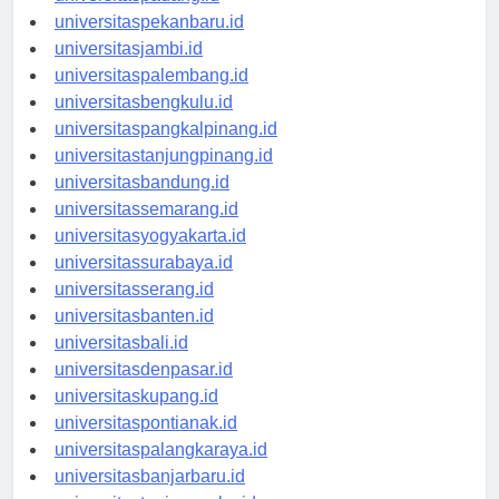
universitaspadang.id
universitaspekanbaru.id
universitasjambi.id
universitaspalembang.id
universitasbengkulu.id
universitaspangkalpinang.id
universitastanjungpinang.id
universitasbandung.id
universitassemarang.id
universitasyogyakarta.id
universitassurabaya.id
universitasserang.id
universitasbanten.id
universitasbali.id
universitasdenpasar.id
universitaskupang.id
universitaspontianak.id
universitaspalangkaraya.id
universitasbanjarbaru.id