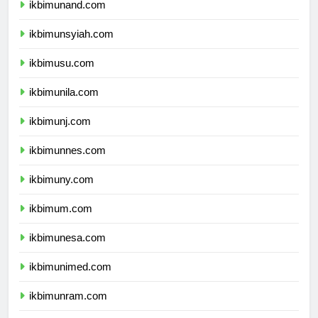
ikbimunand.com
ikbimunsyiah.com
ikbimusu.com
ikbimunila.com
ikbimunj.com
ikbimunnes.com
ikbimuny.com
ikbimum.com
ikbimunesa.com
ikbimunimed.com
ikbimunram.com