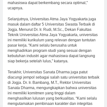
meningkatkan kualitas pendidikan dan penelitian agar
mahasiswa dapat berkembang secara optimal,”
ucapnya.
Selanjutnya, Universitas Atma Jaya Yogyakarta juga
masuk dalam daftar 5 Universitas Swasta Terbaik di
Jogja. Menurut Dr. Ir. Rudi, M.Sc., Dekan Fakultas
Teknik Universitas Atma Jaya Yogyakarta, universitas
ini memiliki kurikulum yang relevan dengan tuntutan
pasar kerja. “Kami selalu berusaha untuk
menghadirkan program studi yang sesuai dengan
kebutuhan industri agar mahasiswa dapat langsung
siap bekerja setelah lulus,” katanya.
Terakhir, Universitas Sanata Dharma juga patut
diacungi jempol sebagai salah satu universitas terbaik
di Jogja. Dr. Ir. Bambang, M.T., Rektor Universitas
Sanata Dharma, mengungkapkan bahwa universitas
ini memiliki komitmen yang tinggi dalam
menghasilkan lulusan yang berkualitas. “Kami selalu