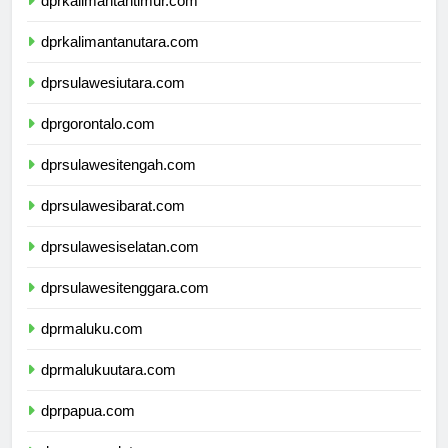
dprkalimantantimur.com
dprkalimantanutara.com
dprsulawesiutara.com
dprgorontalo.com
dprsulawesitengah.com
dprsulawesibarat.com
dprsulawesiselatan.com
dprsulawesitenggara.com
dprmaluku.com
dprmalukuutara.com
dprpapua.com