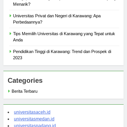
Mengapa Karawang Menjadi Destinasi Pendidikan yang
Menarik?
Universitas Privat dan Negeri di Karawang: Apa
Perbedaannya?
Tips Memilih Universitas di Karawang yang Tepat untuk
Anda
Pendidikan Tinggi di Karawang: Trend dan Prospek di
2023
Categories
Berita Terbaru
universitasaceh.id
universitasmedan.id