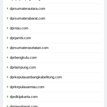
dpdpapuapegunungan.com
dprsumaterautara.com
dprsumaterabarat.com
dprriau.com
dprjambi.com
dprsumateraselatan.com
dprbengkulu.com
dprlampung.com
dprkepulauanbangkabelitung.com
dprkepulauanriau.com
dprdkijakarta.com