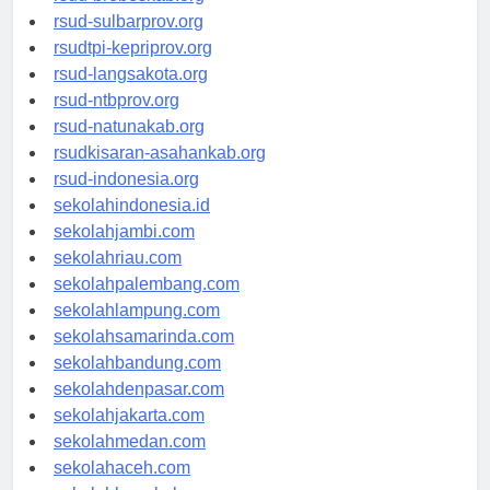
rsud-brebeskab.org
rsud-sulbarprov.org
rsudtpi-kepriprov.org
rsud-langsakota.org
rsud-ntbprov.org
rsud-natunakab.org
rsudkisaran-asahankab.org
rsud-indonesia.org
sekolahindonesia.id
sekolahjambi.com
sekolahriau.com
sekolahpalembang.com
sekolahlampung.com
sekolahsamarinda.com
sekolahbandung.com
sekolahdenpasar.com
sekolahjakarta.com
sekolahmedan.com
sekolahaceh.com