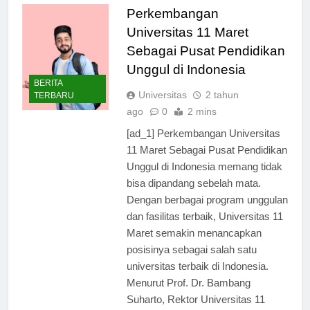
Perkembangan
Universitas 11 Maret
Sebagai Pusat Pendidikan
Unggul di Indonesia
BERITA
Universitas
2 tahun
TERBARU
ago
0
2 mins
[ad_1] Perkembangan Universitas
11 Maret Sebagai Pusat Pendidikan
Unggul di Indonesia memang tidak
bisa dipandang sebelah mata.
Dengan berbagai program unggulan
dan fasilitas terbaik, Universitas 11
Maret semakin menancapkan
posisinya sebagai salah satu
universitas terbaik di Indonesia.
Menurut Prof. Dr. Bambang