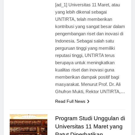
ago
0
2 mins
[ad_1] Universitas 11 Maret, atau
yang lebih dikenal sebagai
UNTIRTA, telah memberikan
kontribusi yang sangat besar dalam
pengembangan riset dan inovasi di
Indonesia. Sebagai salah satu
perguruan tinggi yang memiliki
reputasi tinggi, UNTIRTA terus
berupaya untuk meningkatkan
kualitas riset dan inovasi guna
memberikan dampak positif bagi
masyarakat. Menurut Prof. Dr. Ali
Ghufron Mukti, Rektor UNTIRTA,…
Read Full News
Program Studi Unggulan di
Universitas 11 Maret yang