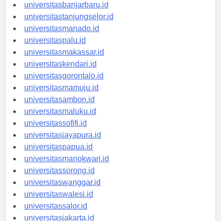
universitaspalangkaraya.id
universitasbanjarbaru.id
universitastanjungselor.id
universitasmanado.id
universitaspalu.id
universitasmakassar.id
universitaskendari.id
universitasgorontalo.id
universitasmamuju.id
universitasambon.id
universitasmaluku.id
universitassofifi.id
universitasjayapura.id
universitaspapua.id
universitasmanokwari.id
universitassorong.id
universitaswanggar.id
universitaswalesi.id
universitassalor.id