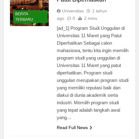
Patut Diperhatikan
Universitas
1 tahun
BERITA
ago
0
2 mins
TERBARU
[ad_1] Program Studi Unggulan di
Universitas 11 Maret yang Patut
Diperhatikan Sebagai calon
mahasiswa, tentu kita ingin memilih
program studi yang unggulan di
Universitas 11 Maret yang patut
diperhatikan. Program studi
unggulan merupakan program studi
yang memiliki reputasi baik dan
diakui di dunia akademik serta
industri. Memilih program studi
yang tepat adalah langkah awal
yang…
Read Full News