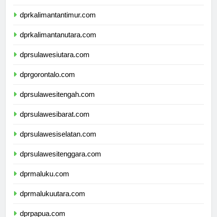
dprkalimantanselatan.com
dprkalimantantimur.com
dprkalimantanutara.com
dprsulawesiutara.com
dprgorontalo.com
dprsulawesitengah.com
dprsulawesibarat.com
dprsulawesiselatan.com
dprsulawesitenggara.com
dprmaluku.com
dprmalukuutara.com