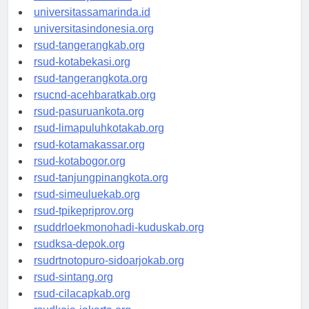
universitasjakarta.id
universitassamarinda.id
universitasindonesia.org
rsud-tangerangkab.org
rsud-kotabekasi.org
rsud-tangerangkota.org
rsucnd-acehbaratkab.org
rsud-pasuruankota.org
rsud-limapuluhkotakab.org
rsud-kotamakassar.org
rsud-kotabogor.org
rsud-tanjungpinangkota.org
rsud-simeuluekab.org
rsud-tpikepriprov.org
rsuddrloekmonohadi-kuduskab.org
rsudksa-depok.org
rsudrtnotopuro-sidoarjokab.org
rsud-sintang.org
rsud-cilacapkab.org