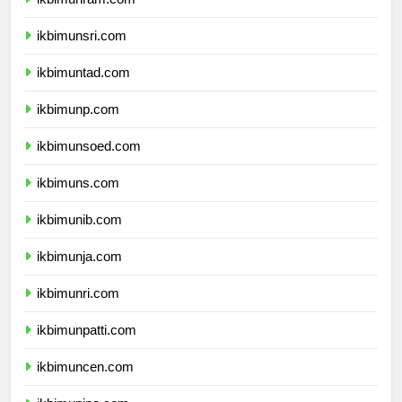
ikbimunram.com
ikbimunsri.com
ikbimuntad.com
ikbimunp.com
ikbimunsoed.com
ikbimuns.com
ikbimunib.com
ikbimunja.com
ikbimunri.com
ikbimunpatti.com
ikbimuncen.com